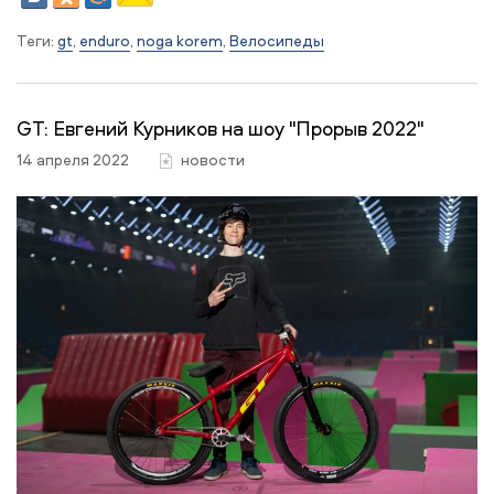
Теги:
gt
,
enduro
,
noga korem
,
Велосипеды
GT: Евгений Курников на шоу "Прорыв 2022"
14 апреля 2022
новости