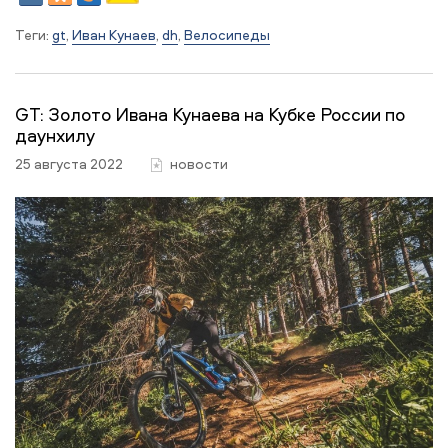
Теги:
gt
,
Иван Кунаев
,
dh
,
Велосипеды
GT: Золото Ивана Кунаева на Кубке России по
даунхилу
25 августа 2022
новости