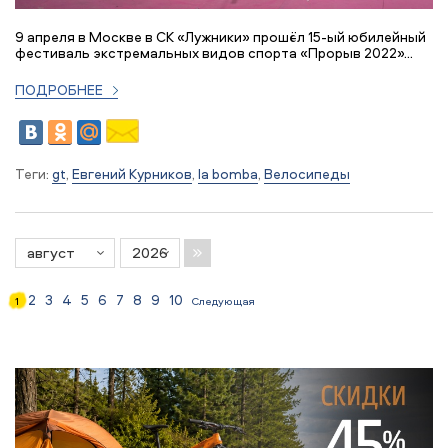
9 апреля в Москве в СК «Лужники» прошёл 15-ый юбилейный
фестиваль экстремальных видов спорта «Прорыв 2022»...
ПОДРОБНЕЕ
Теги:
gt
,
Евгений Курников
,
la bomba
,
Велосипеды
2
3
4
5
6
7
8
9
10
1
Следующая