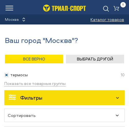
0
Ко
Каталог товаров
Москва
Термосы
Ваш город "Москва"?
Назад
/
Главная
/
Каталог
/
Туризм
/
Аксессуары
ВСЕ ВЕРНО
ВЫБРАТЬ ДРУГОЙ
Аксессуары
термосы
10
Показать все товарные группы
Фильтры