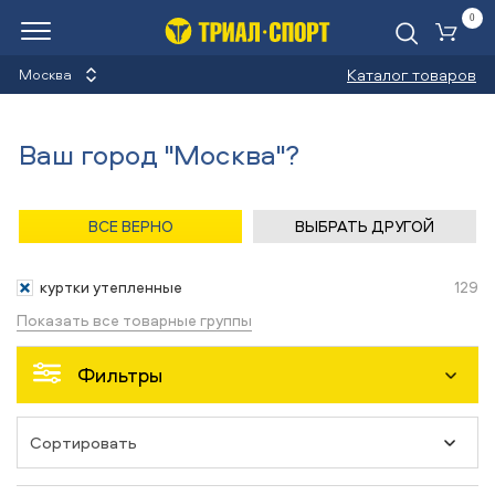
0
Ко
Каталог товаров
Москва
Утеплённые куртки
Ваш город "Москва"?
Назад
/
Главная
/
Каталог
/
Сноуборды
/
Одежда
ВСЕ ВЕРНО
ВЫБРАТЬ ДРУГОЙ
Одежда
куртки утепленные
129
Показать все товарные группы
Фильтры