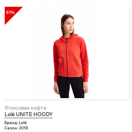
51%
Флисовая кофта
Lolё UNITE HOODY
Бренд:
Lolё
Сезон:
2019