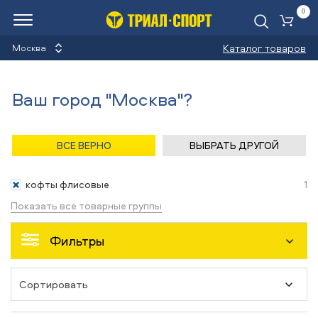
0
Ко
Каталог товаров
Москва
Флисовые кофты
Ваш город "Москва"?
Назад
/
Главная
/
Каталог
/
Йога
/
Одежда
ВСЕ ВЕРНО
ВЫБРАТЬ ДРУГОЙ
Одежда
кофты флисовые
1
Показать все товарные группы
Фильтры