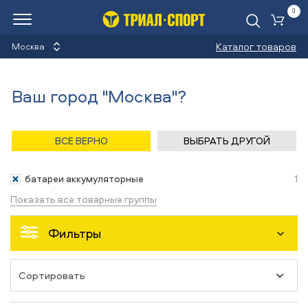
0
Ко
Каталог товаров
Москва
Аккумуляторные батареи
Ваш город "Москва"?
Назад
/
Главная
/
Каталог
/
Велосипеды
/
Запчасти
ВСЕ ВЕРНО
ВЫБРАТЬ ДРУГОЙ
Запчасти
батареи аккумуляторные
1
Показать все товарные группы
Фильтры