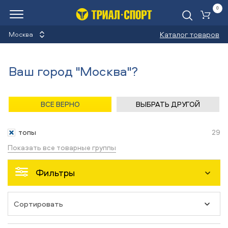
0
Ко
Каталог товаров
Москва
Топы
Ваш город "Москва"?
Назад
/
Главная
/
Каталог
/
Бег
/
Одежда
ВСЕ ВЕРНО
ВЫБРАТЬ ДРУГОЙ
Одежда
топы
29
Показать все товарные группы
Фильтры