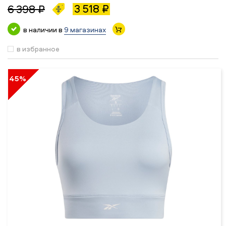
3 518 ₽
6 398 ₽
в наличии в
9 магазинах
в избранное
45%