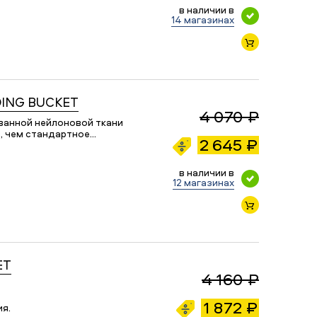
в наличии в
14 магазинах
DING BUCKET
4 070 ₽
ованной нейлоновой ткани
е, чем стандартное…
2 645 ₽
в наличии в
12 магазинах
ET
4 160 ₽
1 872 ₽
ия.