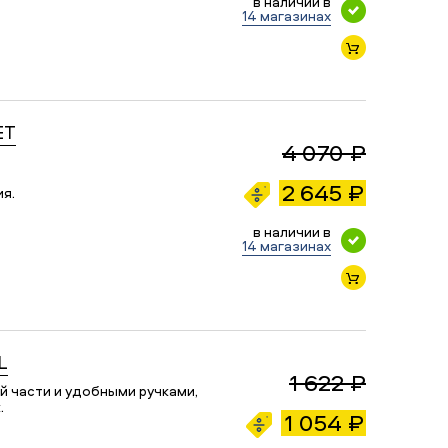
в наличии в
14 магазинах
ET
4 070 ₽
2 645 ₽
ия.
в наличии в
14 магазинах
L
1 622 ₽
й части и удобными ручками,
.
1 054 ₽