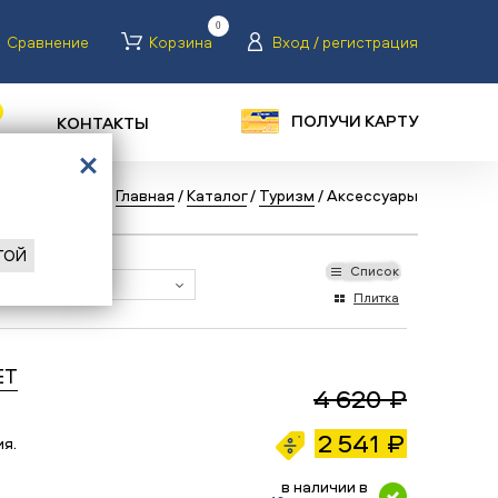
0
Сравнение
Корзина
Вход / регистрация
ПОЛУЧИ КАРТУ
КОНТАКТЫ
Назад
/
Главная
/
Каталог
/
Туризм
/
Аксессуары
ГОЙ
Список
Плитка
ET
4 620 ₽
2 541 ₽
ия.
в наличии в