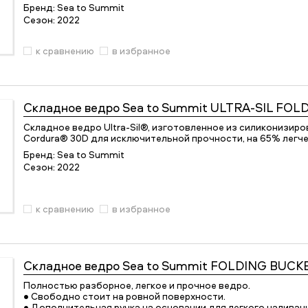
Бренд:
Sea to Summit
Сезон:
2022
к сравнению
в избранное
Складное ведро
Sea to Summit ULTRA-SIL FOL
Складное ведро Ultra-Sil®, изготовленное из силиконизир
Cordura® 30D для исключительной прочности, на 65% легч
Бренд:
Sea to Summit
Сезон:
2022
к сравнению
в избранное
Складное ведро
Sea to Summit FOLDING BUCK
Полностью разборное, легкое и прочное ведро.
• Свободно стоит на ровной поверхности.
• Дополнительная ручка на основании для легкого наливан