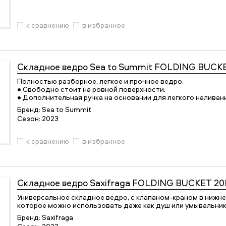
к сравнению
в избранное
Складное ведро
Sea to Summit FOLDING BUCK
Полностью разборное, легкое и прочное ведро.
• Свободно стоит на ровной поверхности.
• Дополнительная ручка на основании для легкого наливан
Бренд:
Sea to Summit
Сезон:
2023
к сравнению
в избранное
Складное ведро
Saxifraga FOLDING BUCKET 20
Универсальное складное ведро, с клапаном-краном в нижне
которое можно использовать даже как душ или умывальник
Бренд:
Saxifraga