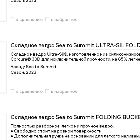
Сезон:
2023
к сравнению
в избранное
Складное ведро
Sea to Summit ULTRA-SIL FOL
Складное ведро Ultra-Sil®, изготовленное из силиконизир
Cordura® 30D для исключительной прочности, на 65% легч
Бренд:
Sea to Summit
Сезон:
2023
к сравнению
в избранное
Складное ведро
Sea to Summit FOLDING BUCK
Полностью разборное, легкое и прочное ведро.
• Свободно стоит на ровной поверхности.
• Дополнительная ручка на основании для легкого наливан