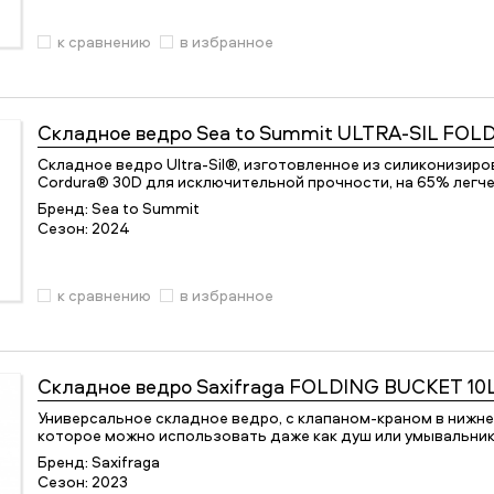
к сравнению
в избранное
Складное ведро
Sea to Summit ULTRA-SIL FOL
Складное ведро Ultra-Sil®, изготовленное из силиконизир
Cordura® 30D для исключительной прочности, на 65% легч
Бренд:
Sea to Summit
Сезон:
2024
к сравнению
в избранное
Складное ведро
Saxifraga FOLDING BUCKET 10
Универсальное складное ведро, с клапаном-краном в нижне
которое можно использовать даже как душ или умывальник
Бренд:
Saxifraga
Сезон:
2023