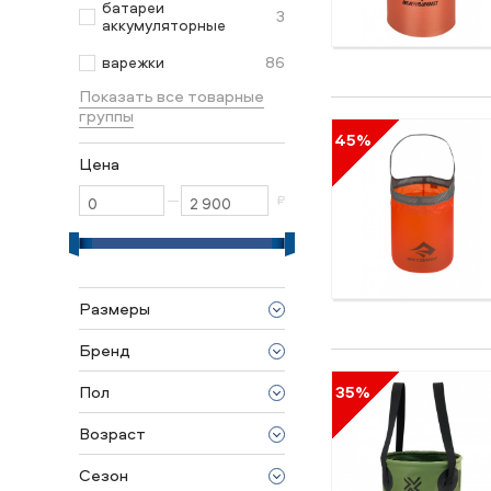
батареи
3
аккумуляторные
86
варежки
Показать все товарные
группы
45%
Цена
—
₽
Размеры
10 L
Бренд
20 L
Saxifraga
Пол
35%
Sea to Summit
унисекс
Возраст
для взрослых
Сезон