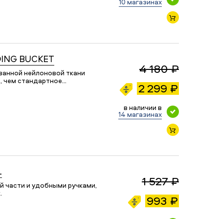
10 магазинах
DING BUCKET
4 180 ₽
ованной нейлоновой ткани
е, чем стандартное…
2 299 ₽
в наличии в
14 магазинах
L
1 527 ₽
й части и удобными ручками,
.
993 ₽