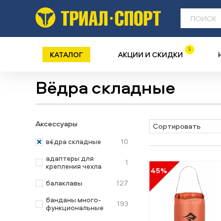
5
КАТАЛОГ
АКЦИИ И СКИДКИ
Вёдра складные
Аксессуары
Сортировать
10
вёдра складные
адаптеры для
1
крепления чехла
45%
127
балаклавы
банданы много-
193
функциональные