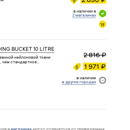
в наличии в
2 магазинах
DING BUCKET 10 LITRE
2 816 ₽
ованной нейлоновой ткани
е, чем стандартное…
1 971 ₽
в наличии
в других городах
ров в
магазинах
могут отличаться от приведенных