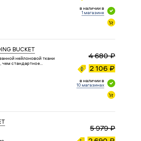
в наличии в
1 магазине
DING BUCKET
4 680 ₽
ованной нейлоновой ткани
е, чем стандартное…
2 106 ₽
в наличии в
10 магазинах
ET
5 979 ₽
2 690 ₽
ия.