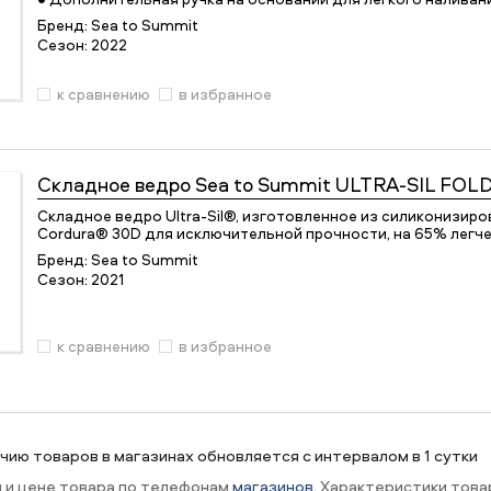
Бренд:
Sea to Summit
Сезон:
2022
к сравнению
в избранное
Складное ведро
Sea to Summit ULTRA-SIL FOL
Складное ведро Ultra-Sil®, изготовленное из силиконизир
Cordura® 30D для исключительной прочности, на 65% легч
Бренд:
Sea to Summit
Сезон:
2021
к сравнению
в избранное
ию товаров в магазинах обновляется с интервалом в 1 сутки
и и цене товара по телефонам
магазинов
. Характеристики това