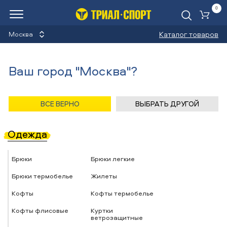
0
Ко
Каталог товаров
Москва
Каталог
Ваш город "Москва"?
Назад
/
Главная
/
Каталог
ВСЕ ВЕРНО
ВЫБРАТЬ ДРУГОЙ
Бег
Одежда
Брюки
Брюки легкие
Брюки термобелье
Жилеты
Кофты
Кофты термобелье
Кофты флисовые
Куртки
ветрозащитные