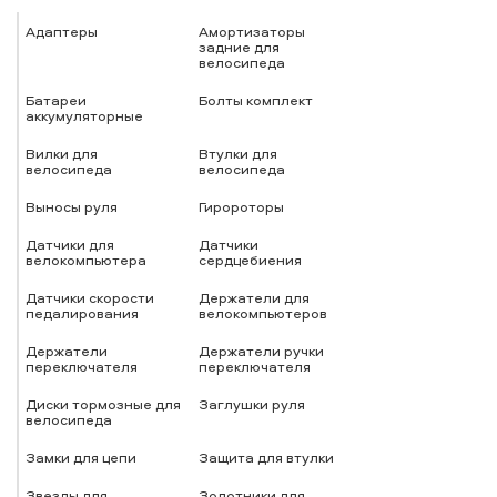
Адаптеры
Амортизаторы
задние для
велосипеда
Батареи
Болты комплект
аккумуляторные
Вилки для
Втулки для
велосипеда
велосипеда
Выносы руля
Гиророторы
Датчики для
Датчики
велокомпьютера
сердцебиения
Датчики скорости
Держатели для
педалирования
велокомпьютеров
Держатели
Держатели ручки
переключателя
переключателя
Диски тормозные для
Заглушки руля
велосипеда
Замки для цепи
Защита для втулки
Звезды для
Золотники для