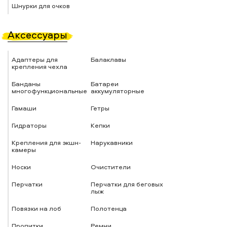
Шнурки для очков
Аксессуары
Адаптеры для
Балаклавы
крепления чехла
Банданы
Батареи
многофункциональные
аккумуляторные
Гамаши
Гетры
Гидраторы
Кепки
Крепления для экшн-
Нарукавники
камеры
Носки
Очистители
Перчатки
Перчатки для беговых
лыж
Повязки на лоб
Полотенца
Пропитки
Ремни