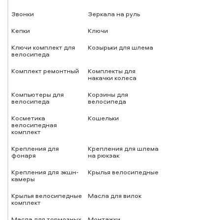
Звонки
Зеркала на руль
Кепки
Ключи
Ключи комплект для
Козырьки для шлема
велосипеда
Комплект ремонтный
Комплекты для
накачки колеса
Компьютеры для
Корзины для
велосипеда
велосипеда
Косметика
Кошельки
велосипедная
комплект
Крепления для
Крепления для шлема
фонаря
на рюкзак
Крепления для экшн-
Крылья велосипедные
камеры
Крылья велосипедные
Масла для вилок
комплект
Масла для тормозных
Монтажки