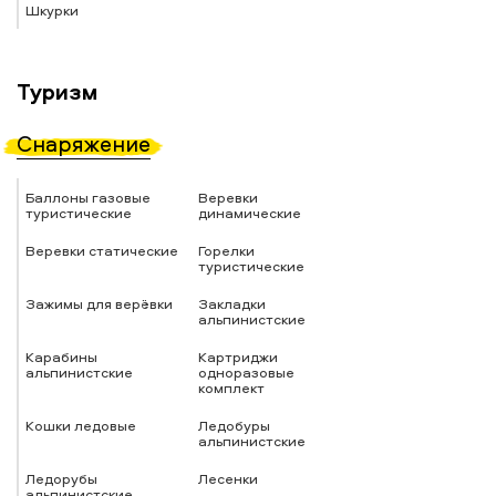
Шкурки
Туризм
Снаряжение
Баллоны газовые
Веревки
туристические
динамические
Веревки статические
Горелки
туристические
Зажимы для верёвки
Закладки
альпинистские
Карабины
Картриджи
альпинистские
одноразовые
комплект
Кошки ледовые
Ледобуры
альпинистские
Ледорубы
Лесенки
альпинистские