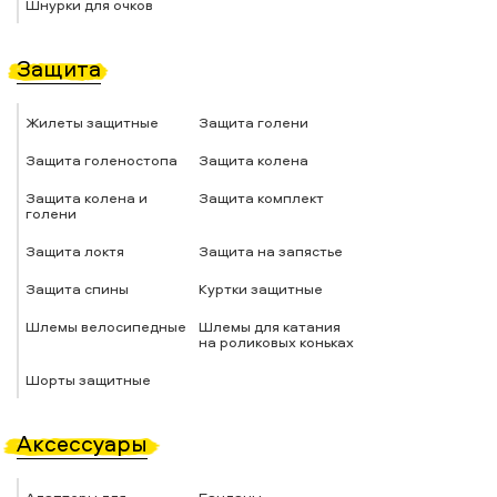
Шнурки для очков
Защита
Жилеты защитные
Защита голени
Защита голеностопа
Защита колена
Защита колена и
Защита комплект
голени
Защита локтя
Защита на запястье
Защита спины
Куртки защитные
Шлемы велосипедные
Шлемы для катания
на роликовых коньках
Шорты защитные
Аксессуары