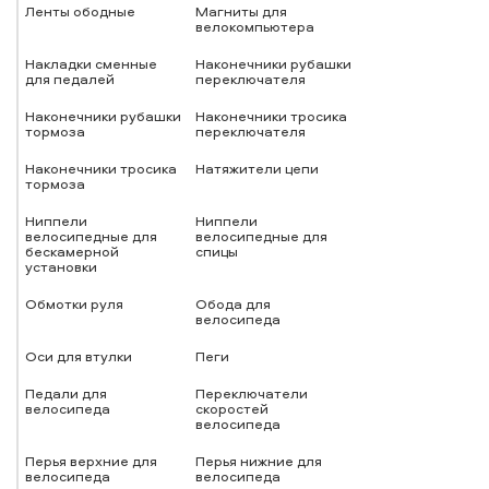
Ленты ободные
Магниты для
велокомпьютера
Накладки сменные
Наконечники рубашки
для педалей
переключателя
Наконечники рубашки
Наконечники тросика
тормоза
переключателя
Наконечники тросика
Натяжители цепи
тормоза
Ниппели
Ниппели
велосипедные для
велосипедные для
бескамерной
спицы
установки
Обмотки руля
Обода для
велосипеда
Оси для втулки
Пеги
Педали для
Переключатели
велосипеда
скоростей
велосипеда
Перья верхние для
Перья нижние для
велосипеда
велосипеда