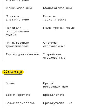
Мешки спальные
Молотки скальные
Оттяжки
Палатки
альпинистские
туристические
Палки для
Палки треккинговые
скандинавской
ходьбы
Плиты газовые
Системы
туристические
страховочные
Тенты туристические
Устройства
страховочные
Одежда
Брюки
Брюки
ветрозащитные
Брюки короткие
Брюки легкие
Брюки термобелье
Брюки утепленные