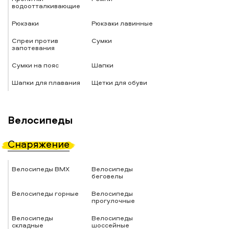
водоотталкивающие
Рюкзаки
Рюкзаки лавинные
Спреи против
Сумки
запотевания
Сумки на пояс
Шапки
Шапки для плавания
Щетки для обуви
Велосипеды
Снаряжение
Велосипеды BMX
Велосипеды
беговелы
Велосипеды горные
Велосипеды
прогулочные
Велосипеды
Велосипеды
складные
шоссейные