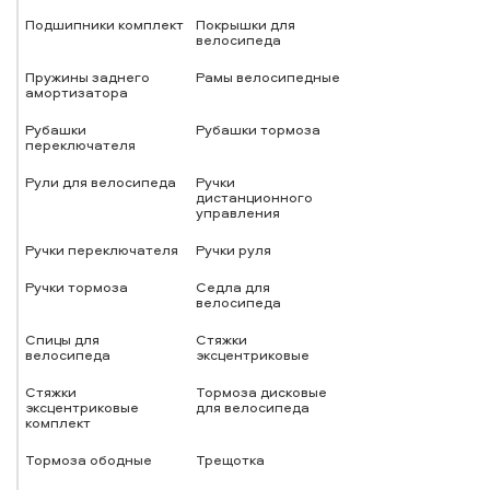
Подшипники комплект
Покрышки для
велосипеда
Пружины заднего
Рамы велосипедные
амортизатора
Рубашки
Рубашки тормоза
переключателя
Рули для велосипеда
Ручки
дистанционного
управления
Ручки переключателя
Ручки руля
Ручки тормоза
Седла для
велосипеда
Спицы для
Стяжки
велосипеда
эксцентриковые
Стяжки
Тормоза дисковые
эксцентриковые
для велосипеда
комплект
Тормоза ободные
Трещотка