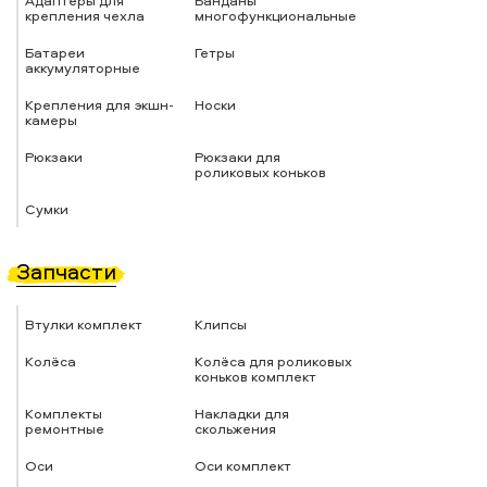
Адаптеры для
Банданы
крепления чехла
многофункциональные
Батареи
Гетры
аккумуляторные
Крепления для экшн-
Носки
камеры
Рюкзаки
Рюкзаки для
роликовых коньков
Сумки
Запчасти
Втулки комплект
Клипсы
Колёса
Колёса для роликовых
коньков комплект
Комплекты
Накладки для
ремонтные
скольжения
Оси
Оси комплект