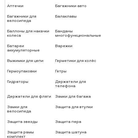
Аптечки
Багажники авто
Багажники для
Балаклавы
велосипеда
Баллоны для накачки
Банданы
колеса
многофункциональные
Батареи
Варежки
аккумуляторные
Выжимки для цепи
Герметики для колёс
Гермоупаковки
Гетры
Гидраторы
Держатели для
телефона
Держатели для фляги
Замки для багажа
Замки для
Защита для втулки
велосипеда
Защита звезды
Защита пера
Защита рамы
Защита шатуна
комплект