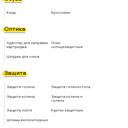
Кеды
Кроссовки
Оптика
Адаптер для заправки
Очки
картриджа
солнцезащитные
Шнурки для очков
Защита
Защита голени
Защита голеностопа
Защита колена
Защита колена и
голени
Защита локтя
Куртки защитные
Шлемы велосипедные