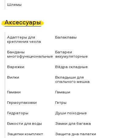
Шлемы
Аксессуары
Адаптеры для
Балаклавы
крепления чехла
Банданы
Батареи
многофункциональные
аккумуляторные
Варежки
Вёдра складные
Вилки
Вкладыши для
спального мешка
Гамаки
Гамаши
Гермоупаковки
Гетры
Гидраторы
Души походные
Емкости для воды
Замки для багажа
Зацепки комплект
Защита дна палатки