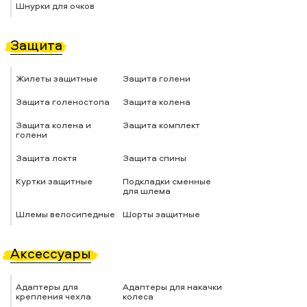
Шнурки для очков
Защита
Жилеты защитные
Защита голени
Защита голеностопа
Защита колена
Защита колена и
Защита комплект
голени
Защита локтя
Защита спины
Куртки защитные
Подкладки сменные
для шлема
Шлемы велосипедные
Шорты защитные
Аксессуары
Адаптеры для
Адаптеры для накачки
крепления чехла
колеса