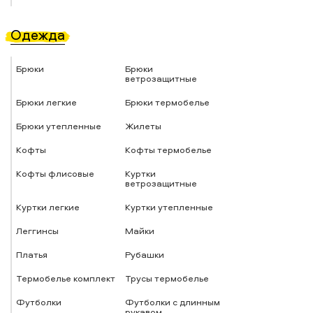
Одежда
Брюки
Брюки
ветрозащитные
Брюки легкие
Брюки термобелье
Брюки утепленные
Жилеты
Кофты
Кофты термобелье
Кофты флисовые
Куртки
ветрозащитные
Куртки легкие
Куртки утепленные
Леггинсы
Майки
Платья
Рубашки
Термобелье комплект
Трусы термобелье
Футболки
Футболки с длинным
рукавом