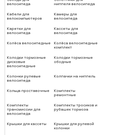
велосипеда
ниппеля велосипеда
Кабели для
Камеры для
велокомпьютеров
велосипеда
Каретки для
Кассеты для
велосипеда
велосипеда
Колёса велосипедные
Колёса велосипедные
комплект
Колодки тормозные
Колодки тормозные
дисковые
ободные
велосипедные
Колонки рулевые
Колпачки на ниппель
велосипеда
Кольца проставочные
Комплекты
ремонтные
Комплекты
Комплекты тросиков и
трансмиссии для
рубашек тормоза
велосипеда
Крышки для кассеты
Крышки для рулевой
колонки