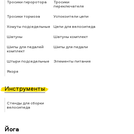
Тросики гироротора
Тросики
переключателя
Тросики тормоза
Успокоители цепи
Хомуты подседельные
Цепи для велосипеда
Шатуны
Шатуны комплект
Шипы для педалей
Шипы для педали
комплект
Штыри подседельные
Элементы питания
Якоря
Инструменты
Стенды для сборки
велосипеда
Йога