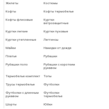
Жилеты
Костюмы
Кофты
Кофты термобелье
Кофты флисовые
Куртки
ветрозащитные
Куртки легкие
Куртки пуховые
Куртки утепленные
Леггинсы
Майки
Накидки от дождя
Платья
Рубашки
Рубашки поло
Рубашки с коротким
рукавом
Термобелье комплект
Топы
Трусы термобелье
Футболки
Футболки с длинным
Футболки
рукавом
термобелье
Шорты
Юбки