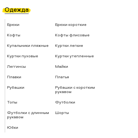
Одежда
Брюки
Брюки короткие
Кофты
Кофты флисовые
Купальники пляжные
Куртки легкие
Куртки пуховые
Куртки утепленные
Леггинсы
Майки
Плавки
Платья
Рубашки
Рубашки с коротким
рукавом
Топы
Футболки
Футболки с длинным
Шорты
рукавом
Юбки