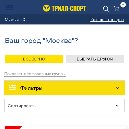
0
Ко
Каталог товаров
Москва
Коньки ледовые
Ваш город "Москва"?
Назад
/
Главная
/
Каталог
/
Коньки ледовые
/
Запчасти
ВСЕ ВЕРНО
ВЫБРАТЬ ДРУГОЙ
Запчасти
Показать все товарные группы
Фильтры