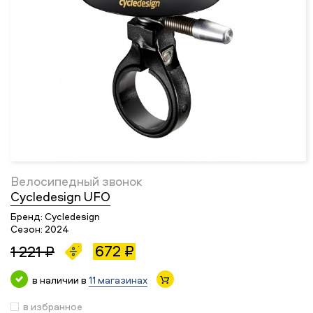
Велосипедный звонок
Cycledesign UFO
Бренд:
Cycledesign
Сезон:
2024
672 ₽
1 221 ₽
в наличии в
11 магазинах
в избранное