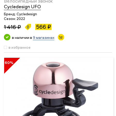
Велосипедный звонок
Cycledesign UFO
Бренд:
Cycledesign
Сезон:
2022
566 ₽
1 416 ₽
в наличии в
9 магазинах
в избранное
60%