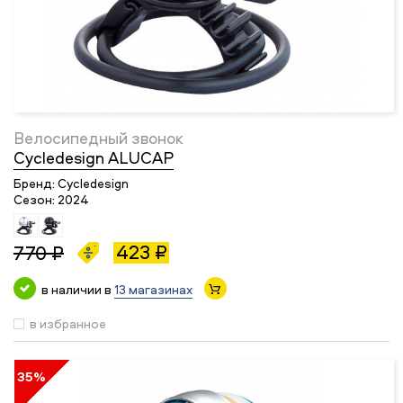
Велосипедный звонок
Cycledesign ALUCAP
Бренд:
Cycledesign
Сезон:
2024
423 ₽
770 ₽
в наличии в
13 магазинах
в избранное
35%