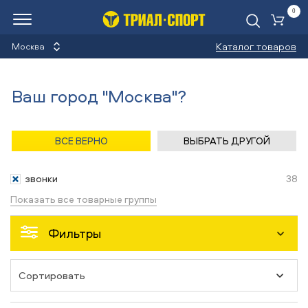
0
Ко
Каталог товаров
Москва
Велосипедные звонки
Ваш город "Москва"?
Назад
/
Главная
/
Каталог
/
Велосипеды
/
Аксессуары
ВСЕ ВЕРНО
ВЫБРАТЬ ДРУГОЙ
Аксессуары
звонки
38
Показать все товарные группы
Фильтры