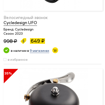
Велосипедный звонок
Cycledesign UFO
Бренд:
Cycledesign
Сезон:
2023
649 ₽
998 ₽
в наличии в
9 магазинах
в избранное
35%