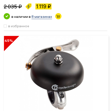
1 119 ₽
2 035 ₽
в наличии в
8 магазинах
в избранное
45%