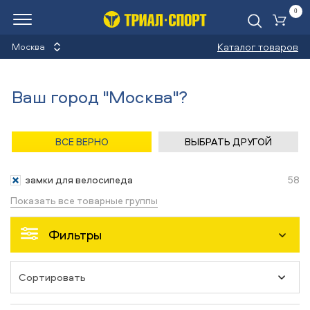
0
Ко
Каталог товаров
Москва
Замки для велосипеда
Ваш город "Москва"?
Назад
/
Главная
/
Каталог
/
Велосипеды
/
Аксессуары
ВСЕ ВЕРНО
ВЫБРАТЬ ДРУГОЙ
Аксессуары
замки для велосипеда
58
Показать все товарные группы
Фильтры