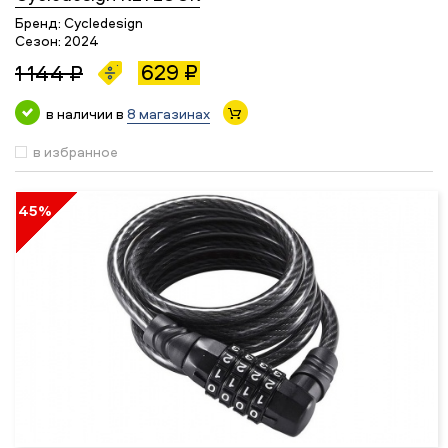
Бренд:
Cycledesign
Сезон:
2024
629 ₽
1 144 ₽
в наличии в
8 магазинах
в избранное
45%