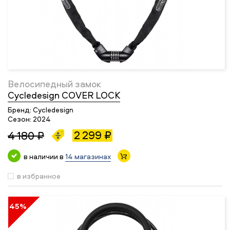
Велосипедный замок
Cycledesign COVER LOCK
Бренд:
Cycledesign
Сезон:
2024
2 299 ₽
4 180 ₽
в наличии в
14 магазинах
в избранное
45%