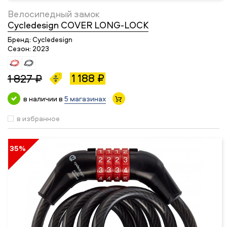
Велосипедный замок
Cycledesign COVER LONG-LOCK
Бренд:
Cycledesign
Сезон:
2023
1 188 ₽
1 827 ₽
в наличии в
5 магазинах
в избранное
35%