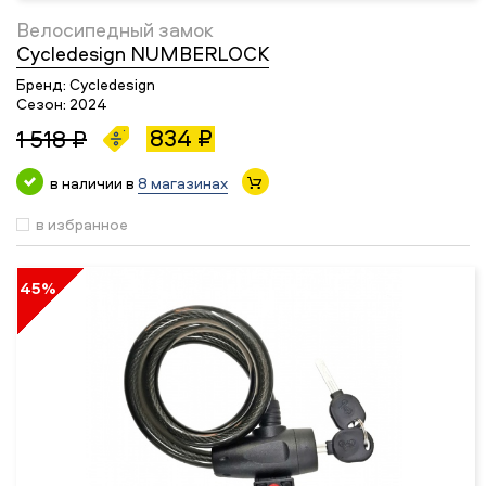
Велосипедный замок
Cycledesign NUMBERLOCK
Бренд:
Cycledesign
Сезон:
2024
834 ₽
1 518 ₽
в наличии в
8 магазинах
в избранное
45%