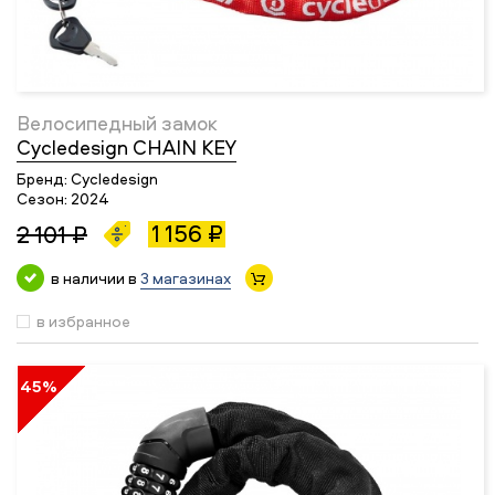
Велосипедный замок
Cycledesign CHAIN KEY
Бренд:
Cycledesign
Сезон:
2024
1 156 ₽
2 101 ₽
в наличии в
3 магазинах
в избранное
45%