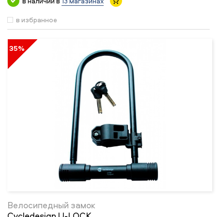
в наличии в
13 магазинах
в избранное
35%
Велосипедный замок
Cycledesign U-LOCK