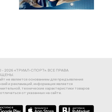
0 - 2026 «ТРИАЛ-СПОРТ». ВСЕ ПРАВА
ЩЕНЫ.
айт не является основанием для предъявления
нзий и рекламаций, информация является
омительной, технические характеристики товаров
отличаться от указанных на сайте.