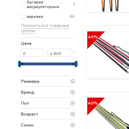
батареи
3
аккумуляторные
86
варежки
Показать все товарные
группы
40%
Цена
—
₽
Размеры
240 cm
Бренд
320 cm
Climbing Technology
Пол
40%
Level
унисекс
Возраст
для взрослых
Сезон