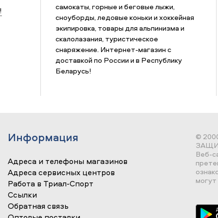
самокаты, горные и беговые лыжи,
!
сноуборды, ледовые коньки и хоккейная
экипировка, товары для альпинизма и
скалолазания, туристическое
снаряжение. Интернет-магазин с
доставкой по России и в Республику
Беларусь!
Информация
© 200
ЗАЩИ
Веб-с
Адреса и телефоны магазинов
прете
ознак
Адреса сервисных центров
могут 
Работа в Триал-Спорт
Ссылки
Обратная связь
Оптовые поставки