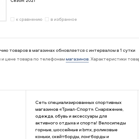
Сезон:
2021
к сравнению
в избранное
ию товаров в магазинах обновляется с интервалом в 1 сутки
и и цене товара по телефонам
магазинов
. Характеристики това
Сеть специализированных спортивных
магазинов «Триал-Спорт». Снаряжение,
одежда, обувь и аксессуары для
активного отдыха и спорта! Велосипеды
горные, шоссейные и bmx, роликовые
коньки, скейтборды, лонгборды и