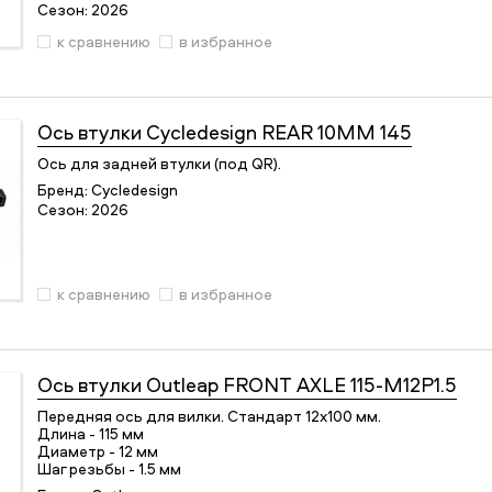
Сезон:
2026
к сравнению
в избранное
Ось втулки
Cycledesign REAR 10ММ 145
Ось для задней втулки (под QR).
Бренд:
Cycledesign
Сезон:
2026
к сравнению
в избранное
Ось втулки
Outleap FRONT AXLE 115-M12P1.5
Передняя ось для вилки. Стандарт 12х100 мм.
Длина - 115 мм
Диаметр - 12 мм
Шаг резьбы - 1.5 мм