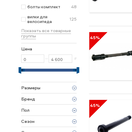
48
болты комплект
вилки для
125
велосипеда
Показать все товарные
группы
45%
Цена
—
₽
Размеры
100 mm
Бренд
110 mm
45%
Cannondale
135 mm
Пол
Cycledesign
142 mm
унисекс
GT
Сезон
145 mm
Intense
2026
148 mm