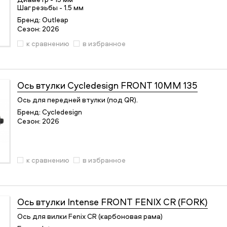
Шаг резьбы - 1.5 мм
Бренд:
Outleap
Сезон:
2026
к сравнению
в избранное
Ось втулки
Cycledesign FRONT 10MM 135
Ось для передней втулки (под QR).
Бренд:
Cycledesign
Сезон:
2026
к сравнению
в избранное
Ось втулки
Intense FRONT FENIX CR (FORK)
Ось для вилки Fenix CR (карбоновая рама)