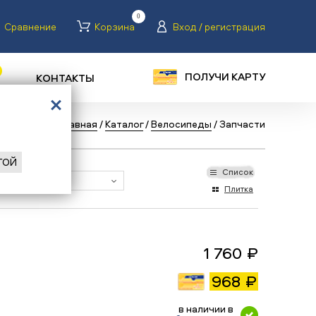
0
Сравнение
Корзина
Вход / регистрация
ПОЛУЧИ КАРТУ
КОНТАКТЫ
Назад
/
Главная
/
Каталог
/
Велосипеды
/
Запчасти
ГОЙ
Список
Плитка
1 760 ₽
968 ₽
в наличии в