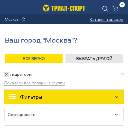
0
Ко
Каталог товаров
Москва
Гидраторы
Ваш город "Москва"?
Назад
/
Главная
/
Каталог
/
Туризм
/
Аксессуары
ВСЕ ВЕРНО
ВЫБРАТЬ ДРУГОЙ
Аксессуары
гидраторы
11
Показать все товарные группы
Фильтры