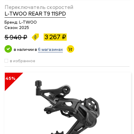
Переключатель скоростей
L-TWOO REAR T9 11SPD
Бренд:
L-TWOO
Сезон:
2025
3 267 ₽
5 940 ₽
в наличии в
6 магазинах
в избранное
45%