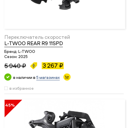
Переключатель скоростей
L-TWOO REAR R9 11SPD
Бренд:
L-TWOO
Сезон:
2025
3 267 ₽
5 940 ₽
в наличии в
5 магазинах
в избранное
45%