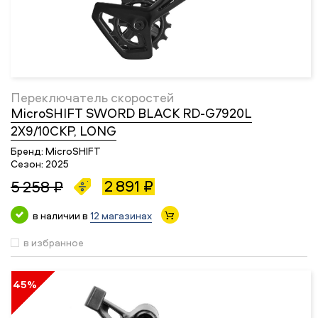
Переключатель скоростей
MicroSHIFT SWORD BLACK RD-G7920L
2X9/10СКР, LONG
Бренд:
MicroSHIFT
Сезон:
2025
2 891 ₽
5 258 ₽
в наличии в
12 магазинах
в избранное
45%