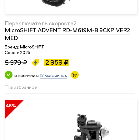
Переключатель скоростей
MicroSHIFT ADVENT RD-M619M-B 9СКР, VER2
MED
Бренд:
MicroSHIFT
Сезон:
2025
2 959 ₽
5 379 ₽
в наличии в
12 магазинах
в избранное
45%