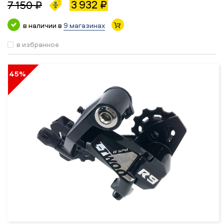
3 932 ₽
7 150 ₽
в наличии в
9 магазинах
в избранное
45%