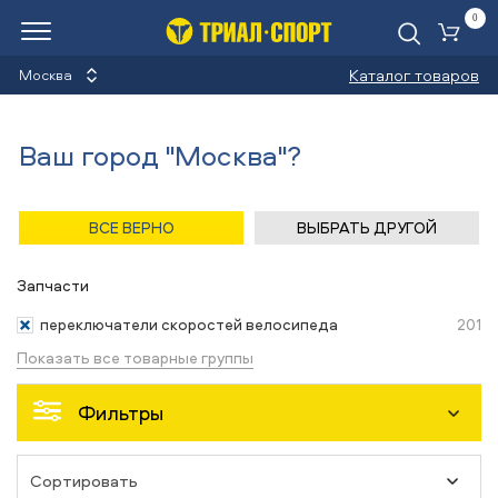
0
Ко
Каталог товаров
Москва
Переключатели скоростей
Ваш город "Москва"?
велосипеда
Назад
/
Главная
/
Каталог
/
Велосипеды
/
Запчасти
ВСЕ ВЕРНО
ВЫБРАТЬ ДРУГОЙ
Запчасти
переключатели скоростей велосипеда
201
Показать все товарные группы
Фильтры