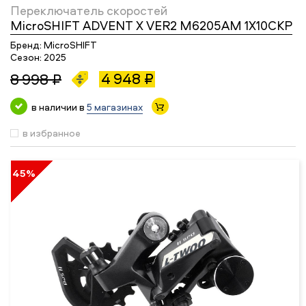
Переключатель скоростей
MicroSHIFT ADVENT X VER2 M6205AM 1X10СКР
Бренд:
MicroSHIFT
Сезон:
2025
4 948 ₽
8 998 ₽
в наличии в
5 магазинах
в избранное
45%