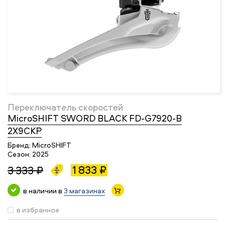
Переключатель скоростей
MicroSHIFT SWORD BLACK FD-G7920-B
2X9СКР
Бренд:
MicroSHIFT
Сезон:
2025
1 833 ₽
3 333 ₽
в наличии в
3 магазинах
в избранное