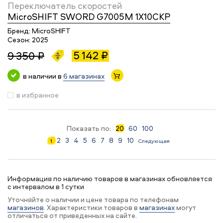
Переключатель скоростей
MicroSHIFT SWORD G7005M 1X10СКР
Бренд:
MicroSHIFT
Сезон:
2025
5 142 ₽
9 350 ₽
в наличии в
6 магазинах
в избранное
Показать по:
20
60
100
2
3
4
5
6
7
8
9
10
1
Следующая
Информация по наличию товаров в магазинах обновляется
с интервалом в 1 сутки
Уточняйте о наличии и цене товара по телефонам
магазинов
. Характеристики товаров в
магазинах
могут
отличаться от приведенных на сайте.