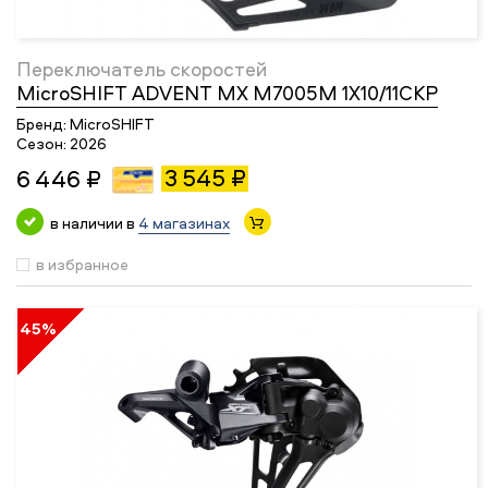
Переключатель скоростей
MicroSHIFT ADVENT MX M7005M 1X10/11СКР
Бренд:
MicroSHIFT
Сезон:
2026
3 545 ₽
6 446 ₽
в наличии в
4 магазинах
в избранное
45%