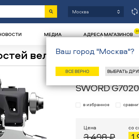
Москва
14
НОВОСТИ
МЕДИА
АДРЕСА МАГАЗИНОВ
Ваш город "Москва"?
остей велосипеда
Назад
/
Глав
ВСЕ ВЕРНО
ВЫБРАТЬ ДРУ
Переключатель
SWORD G7020
в избранное
сравни
Цена
со 
3 498 ₽
1