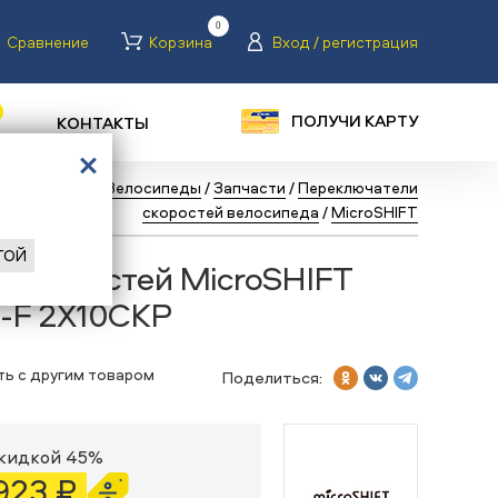
0
Сравнение
Корзина
Вход / регистрация
ПОЛУЧИ КАРТУ
КОНТАКТЫ
ная
/
Каталог
/
Велосипеды
/
Запчасти
/
Переключатели
скоростей велосипеда
/
MicroSHIFT
ГОЙ
 скоростей MicroSHIFT
-F 2X10СКР
ть с другим товаром
Поделиться:
скидкой 45%
 923 ₽