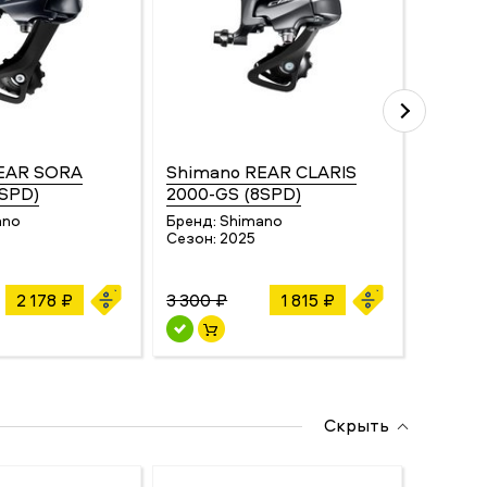
EAR SORA
Shimano REAR CLARIS
Micro
9SPD)
2000-GS (8SPD)
M5180
ano
Бренд:
Shimano
Бренд:
Сезон:
2025
Сезон:
2 178 ₽
3 300 ₽
1 815 ₽
3 278 ₽
Скрыть