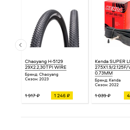
Chaoyang H-5129
Kenda SUPER L
29X2.2,30TPI WIRE
27.5X1.9/2.125F/
0.73MM
Бренд:
Chaoyang
Сезон:
2023
Бренд:
Kenda
Сезон:
2022
1 917 ₽
1 246 ₽
1 039 ₽
4