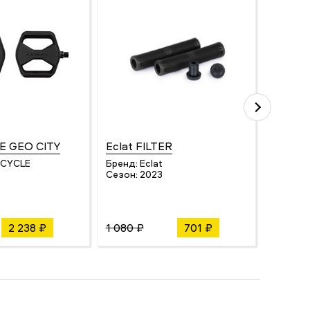
E GEO CITY
Eclat FILTER
Cycled
LIGHT
 CYCLE
Бренд:
Eclat
Сезон:
2023
Бренд:
Сезон:
2 238 ₽
1 080 ₽
701 ₽
4 471 