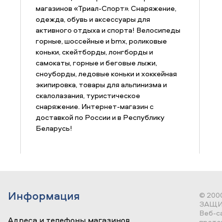
магазинов «Триал-Спорт». Снаряжение,
одежда, обувь и аксессуары для
активного отдыха и спорта! Велосипеды
горные, шоссейные и bmx, роликовые
коньки, скейтборды, лонгборды и
самокаты, горные и беговые лыжи,
сноуборды, ледовые коньки и хоккейная
экипировка, товары для альпинизма и
скалолазания, туристическое
снаряжение. Интернет-магазин с
доставкой по России и в Республику
Беларусь!
Информация
© 200
ЗАЩИ
Веб-с
Адреса и телефоны магазинов
прете