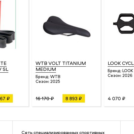
ITE
WTB VOLT TITANIUM
LOOK CYCL
V SL
MEDIUM
Бренд:
LOOK
Сезон:
2026
Бренд:
WTB
Сезон:
2025
67 ₽
16 170 ₽
8 893 ₽
4 070 ₽
Сеть специализированных спортивных