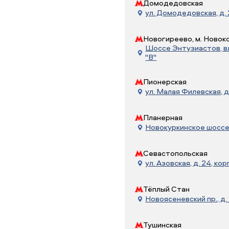
Домодедовская
ул. Домодедовская, д.
Новогиреево, м. Новок
Шоссе Энтузиастов, вл.
"В"
Пионерская
ул. Малая Филевская, д
Планерная
Новокуркинское шоссе, 
Севастопольская
ул. Азовская, д. 24, корп
Тёплый Стан
Новоясеневский пр., д. 
Тушинская