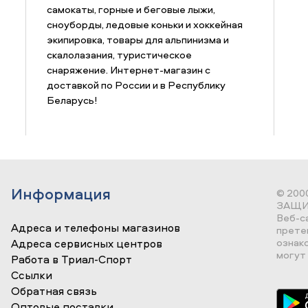
самокаты, горные и беговые лыжи,
сноуборды, ледовые коньки и хоккейная
экипировка, товары для альпинизма и
скалолазания, туристическое
снаряжение. Интернет-магазин с
доставкой по России и в Республику
Беларусь!
Информация
© 200
ЗАЩИ
Веб-с
Адреса и телефоны магазинов
прете
ознак
Адреса сервисных центров
могут 
Работа в Триал-Спорт
Ссылки
Обратная связь
Оптовые поставки