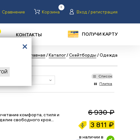
0
Сравнение
Корзина
Вход / регистрация
ПОЛУЧИ КАРТУ
КОНТАКТЫ
Назад
/
Главная
/
Каталог
/
Скейтборды
/
Одежда
ГОЙ
Список
Плитка
6 930 ₽
четание комфорта, стиля и
зделие свободного кроя…
3 811 ₽
в наличии в