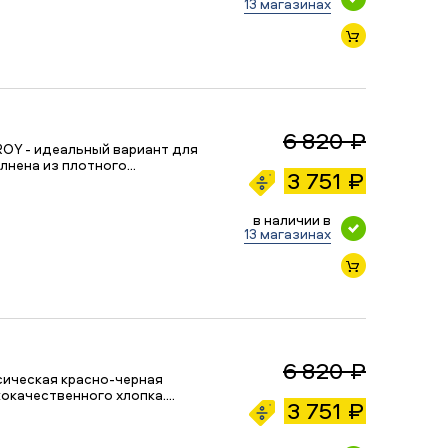
13 магазинах
6 820 ₽
OY - идеальный вариант для
лнена из плотного…
3 751 ₽
в наличии в
13 магазинах
6 820 ₽
ссическая красно-черная
кокачественного хлопка.…
3 751 ₽