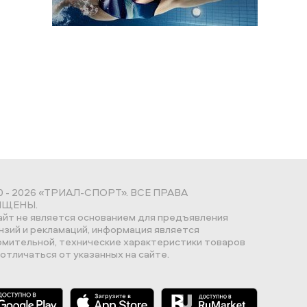
0 - 2026 «ТРИАЛ-СПОРТ». ВСЕ ПРАВА
ЩЕНЫ.
айт не является основанием для предъявления
нзий и рекламаций, информация является
омительной, технические характеристики товаров
отличаться от указанных на сайте.