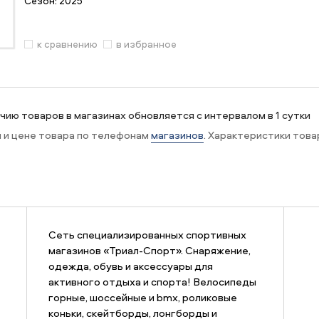
Сезон:
2025
к сравнению
в избранное
ию товаров в магазинах обновляется с интервалом в 1 сутки
и и цене товара по телефонам
магазинов
. Характеристики това
Сеть специализированных спортивных
магазинов «Триал-Спорт». Снаряжение,
одежда, обувь и аксессуары для
активного отдыха и спорта! Велосипеды
горные, шоссейные и bmx, роликовые
коньки, скейтборды, лонгборды и