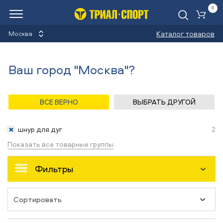
0
Ко
Каталог товаров
Москва
Шнур для дуг
Ваш город "Москва"?
Назад
/
Главная
/
Каталог
/
Туризм
/
Запчасти
ВСЕ ВЕРНО
ВЫБРАТЬ ДРУГОЙ
Запчасти
шнур для дуг
2
Показать все товарные группы
Фильтры