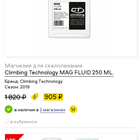
Магнезия для скалолазания
Climbing Technology MAG FLUID 250 ML.
Бренд:
Climbing Technology
Сезон:
2019
905 ₽
1 820 ₽
в наличии в
2 магазинах
в избранное
48%