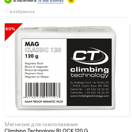
в наличии в
14 магазинах
в избранное
60%
Магнезия для скалолазания
Climbing Technology BLOCK 120 G.