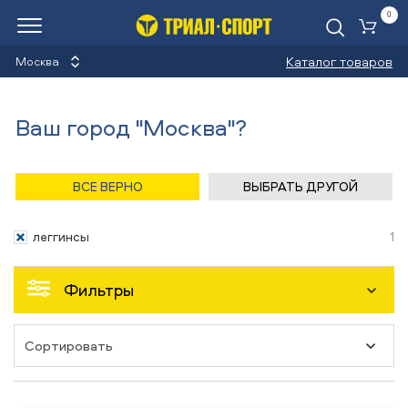
0
Ко
Каталог товаров
Москва
Леггинсы
Ваш город "Москва"?
Назад
/
Главная
/
Каталог
/
Сёрфинг
/
Одежда
ВСЕ ВЕРНО
ВЫБРАТЬ ДРУГОЙ
Одежда
леггинсы
1
Фильтры