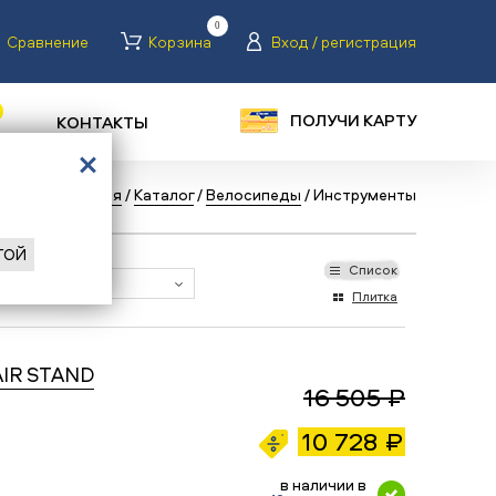
0
Сравнение
Корзина
Вход / регистрация
ПОЛУЧИ КАРТУ
КОНТАКТЫ
Назад
/
Главная
/
Каталог
/
Велосипеды
/
Инструменты
ГОЙ
Список
Плитка
AIR STAND
16 505 ₽
10 728 ₽
в наличии в