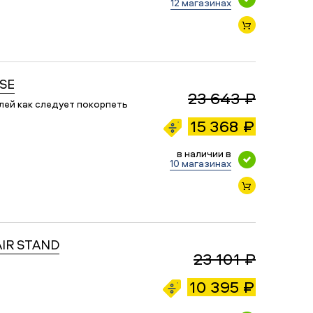
12 магазинах
OSE
23 643 ₽
ей как следует покорпеть
15 368 ₽
в наличии в
10 магазинах
AIR STAND
23 101 ₽
10 395 ₽