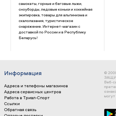
самокаты, горные и беговые лыжи,
сноуборды, ледовые коньки и хоккейная
экипировка, товары для альпинизма и
скалолазания, туристическое
снаряжение. Интернет-магазин с
доставкой по России и в Республику
Беларусь!
Информация
© 200
ЗАЩИ
Веб-с
Адреса и телефоны магазинов
прете
ознак
Адреса сервисных центров
могут 
Работа в Триал-Спорт
Ссылки
Обратная связь
Оптовые поставки