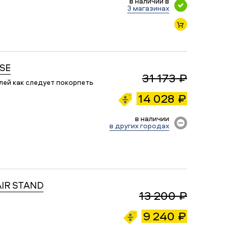
в наличии в
3 магазинах
OSE
31 173 ₽
ей как следует покорпеть
14 028 ₽
в наличии
в других городах
AIR STAND
13 200 ₽
9 240 ₽