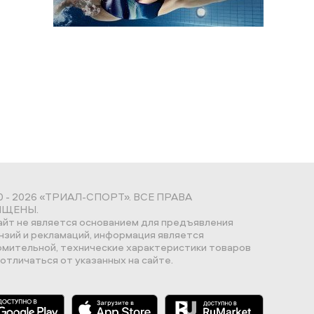
0 - 2026 «ТРИАЛ-СПОРТ». ВСЕ ПРАВА
ЩЕНЫ.
айт не является основанием для предъявления
нзий и рекламаций, информация является
омительной, технические характеристики товаров
отличаться от указанных на сайте.