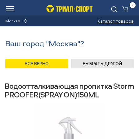
0
Ко
Каталог товаров
Москва
Водоотталкивающие
Ваш город "Москва"?
пропитки
Назад
/
Главная
/
Каталог
/
Лыжи горные
/
Аксессуары
/
ВСЕ ВЕРНО
ВЫБРАТЬ ДРУГОЙ
Водоотталкивающие пропитки
/
Storm
Водоотталкивающая пропитка Storm
PROOFER(SPRAY ON)150ML