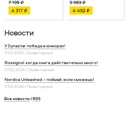
7 195 ₽
9 983 ₽
4 317 ₽
4 492 ₽
Новости
У Dynastar победа в юниорах!
11.03.2026 / Лыжи горные
Rossignol: когда снега действительно много!
27.02.2026 / Лыжи горные
Nordica Unleashed – поймай, если сможешь!
11.02.2026 / Лыжи горные
Все новости
/
RSS