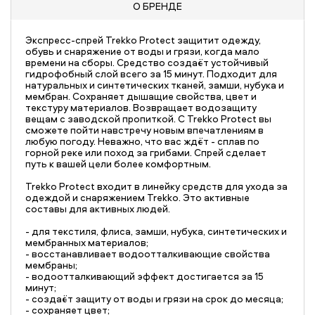
О БРЕНДЕ
Экспресс-спрей Trekko Protect защитит одежду,
обувь и снаряжение от воды и грязи, когда мало
времени на сборы. Средство создаёт устойчивый
гидрофобный слой всего за 15 минут. Подходит для
натуральных и синтетических тканей, замши, нубука и
мембран. Сохраняет дышащие свойства, цвет и
текстуру материалов. Возвращает водозащиту
вещам с заводской пропиткой. С Trekko Protect вы
сможете пойти навстречу новым впечатлениям в
любую погоду. Неважно, что вас ждёт - сплав по
горной реке или поход за грибами. Спрей сделает
путь к вашей цели более комфортным.
Trekko Protect входит в линейку средств для ухода за
одеждой и снаряжением Trekko. Это активные
составы для активных людей.
- для текстиля, флиса, замши, нубука, синтетических и
мембранных материалов;
- восстанавливает водоотталкивающие свойства
мембраны;
- водоотталкивающий эффект достигается за 15
минут;
- создаёт защиту от воды и грязи на срок до месяца;
- сохраняет цвет;