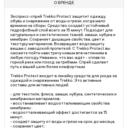
О БРЕНДЕ
Экспресс-спрей Trekko Protect защитит одежду,
обувь и снаряжение от воды и грязи, когда мало
времени на сборы. Средство создаёт устойчивый
гидрофобный слой всего за 15 минут. Подходит для
натуральных и синтетических тканей, замши, нубука и
мембран. Сохраняет дышащие свойства, цвет и
текстуру материалов. Возвращает водозащиту
вещам с заводской пропиткой. С Trekko Protect вы
сможете пойти навстречу новым впечатлениям в
любую погоду. Неважно, что вас ждёт - сплав по
горной реке или поход за грибами. Спрей сделает
путь к вашей цели более комфортным.
Trekko Protect входит в линейку средств для ухода за
одеждой и снаряжением Trekko. Это активные
составы для активных людей.
- для текстиля, флиса, замши, нубука, синтетических и
мембранных материалов;
- восстанавливает водоотталкивающие свойства
мембраны;
- водоотталкивающий эффект достигается за 15
минут;
- создаёт защиту от воды и грязи на срок до месяца;
- сохраняет цвет;