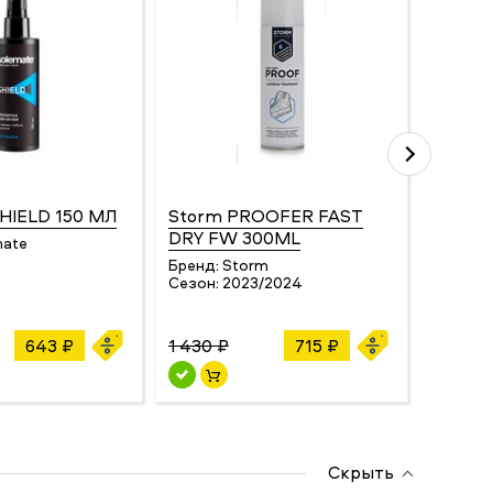
SHIELD 150 МЛ
Storm PROOFER FAST
Storm
DRY FW 300ML
ON)30
mate
Бренд:
Storm
Бренд:
Сезон:
2023/2024
Сезон:
643 ₽
1 430 ₽
715 ₽
959 ₽
Скрыть