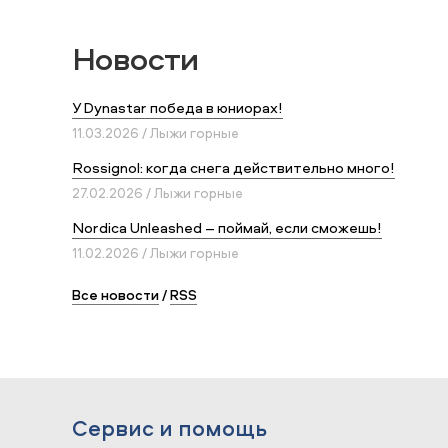
Новости
У Dynastar победа в юниорах!
11.03.2026 / Лыжи горные
Rossignol: когда снега действительно много!
27.02.2026 / Лыжи горные
Nordica Unleashed – поймай, если сможешь!
11.02.2026 / Лыжи горные
Все новости
/
RSS
Сервис и помощь