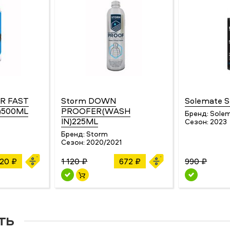
R FAST
Storm DOWN
Solemate 
)500ML
PROOFER(WASH
Бренд:
Sole
IN)225ML
Сезон:
2023
Бренд:
Storm
Сезон:
2020/2021
20 ₽
1 120 ₽
672 ₽
990 ₽
ть