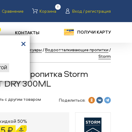
0
Сравнение
Корзина
Вход / регистрация
ПОЛУЧИ КАРТУ
КОНТАКТЫ
 горные
/
Аксессуары
/
Водоотталкивающие пропитки
/
Storm
ГОЙ
ающая пропитка Storm
T DRY 300ML
ть с другим товаром
Поделиться:
скидкой 50%
15 ₽