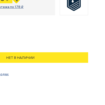
атежа по 178 ₽
НЕТ В НАЛИЧИИ
родах