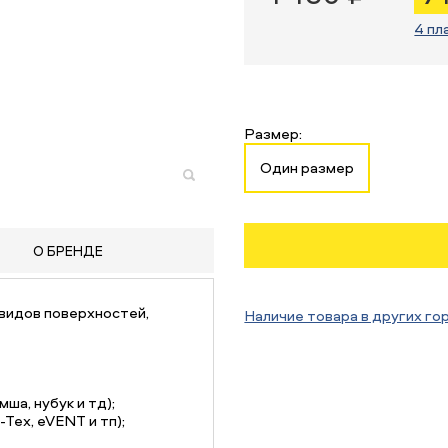
4 пл
Размер:
Один размер
О БРЕНДЕ
видов поверхностей,
Наличие товара в других го
ша, нубук и тд);
Tex, eVENT и тп);