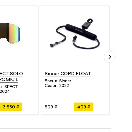
PECT SOLO
Sinner CORD FLOAT
Smith
OMIC L
Бренд:
Sinner
Бренд:
Сезон:
2022
Сезон:
ull SPECT
/2024
3 960 ₽
909 ₽
409 ₽
14 209