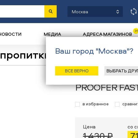
Москва
14
НОВОСТИ
МЕДИА
АДРЕСА МАГАЗИНОВ
Ваш город "Москва"?
пропитки
Назад
/
Главная
/
Каталог
/
Лыжи
ВСЕ ВЕРНО
ВЫБРАТЬ ДРУ
Водоотталкив
PROOFER FAS
в избранное
сравни
Цена
со 
1 430 ₽
7