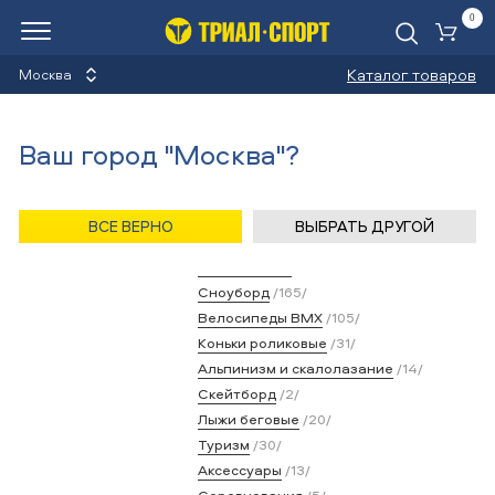
0
Ко
Каталог товаров
Москва
Видео
Ваш город "Москва"?
Назад
/
Главная
/
Медиа
/
Видео
ВСЕ ВЕРНО
ВЫБРАТЬ ДРУГОЙ
Категории
Велосипеды
/536/
Лыжи горные
/92/
Сноуборд
/165/
Велосипеды BMX
/105/
Коньки роликовые
/31/
Альпинизм и скалолазание
/14/
Скейтборд
/2/
Лыжи беговые
/20/
Туризм
/30/
Аксессуары
/13/