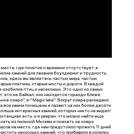
месте, где понятия о времени отсутствует, а
илие камней для лазания боулдеринг и трудность.
ом, здесь вы являетесь частью мира, частью
тарые платины, старые мосты и дороги. В каждой
 изобилие птиц и насекомых. Это одно из самых
т, это не Байкал, оно находится гораздо ближе.
е озеро", я-"Magic lake". Вокруг озера раскидано
а все камни почищены и лазают на них более десяти
 больше интересных камней, которых никто не видел!
потенциал есть, и я уверен, что можно найти еще
уехать из пыльной Москвы и поехать на озеро
часов на место, где нам предстояло прожить 11 дней
чистить несколько камней, что прибавило в копилку