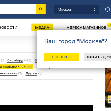
Москва
14
НОВОСТИ
МЕДИА
АДРЕСА МАГАЗИНОВ
Ваш город "Москва"?
Назад
ВСЕ ВЕРНО
ВЫБРАТЬ ДРУ
92/
Сноуборд
/165/
Велосипеды BMX
/105/
и скалолазание
/14/
Скейтборд
/2/
Лыжи беговые
/20/
евнования
/5/
Другое
/1/