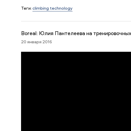
Теги:
climbing technology
Boreal: Юлия Пантелеева на тренировочных
20 января 2016