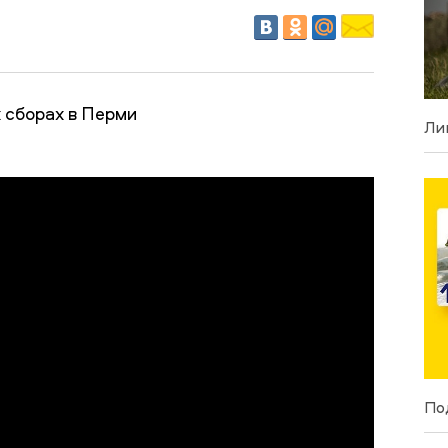
 сборах в Перми
Ли
По