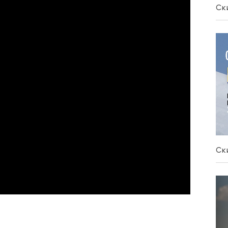
Ск
Ск