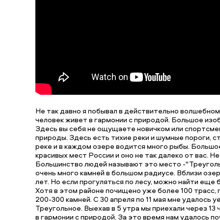
Не так давно я побывал в действительно волшебном 
человек живет в гармонии с природой. Большое изоб
Здесь вы себя не ощущаете новичком или спортсмен
природы. Здесь есть тихие реки и шумные пороги, с
реке и в каждом озере водится много рыбы. Большое
красивых мест России и оно не так далеко от вас. Не
Большинство людей называют это место -"Треугольно
очень много камней в большом радиусе. Вблизи озер
лет. Но если прогуляться по лесу, можно найти еще
Хотя в этом районе почищено уже более 100 трасс, 
200-300 камней. С 30 апреля по 11 мая мне удалось 
Треугольное. Выехав в 5 утра мы приехали через 13 
в гармонии с природой. За это время нам удалось по