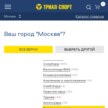
0
Ко
Каталог товаров
Москва
Видео
Ваш город "Москва"?
Назад
/
Главная
/
Медиа
/
Видео
/
Соревнования
ВСЕ ВЕРНО
ВЫБРАТЬ ДРУГОЙ
Категории
Велосипеды
/537/
Лыжи горные
/92/
Сноуборд
/165/
Велосипеды BMX
/105/
Коньки роликовые
/31/
Альпинизм и скалолазание
/14/
Скейтборд
/2/
Лыжи беговые
/20/
Туризм
/30/
Аксессуары
/13/