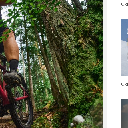
Ск
Ск