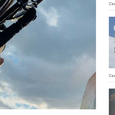
Ск
Ск