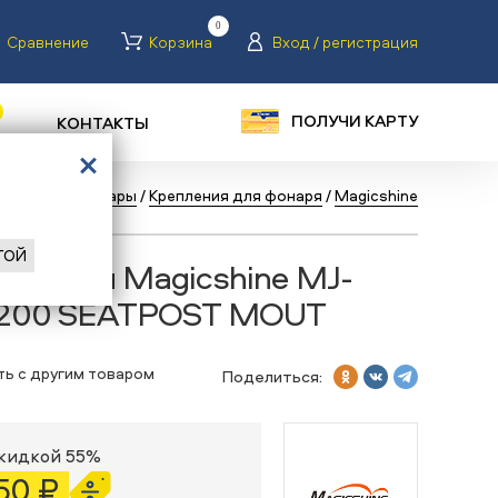
0
Сравнение
Корзина
Вход / регистрация
ПОЛУЧИ КАРТУ
КОНТАКТЫ
педы
/
Аксессуары
/
Крепления для фонаря
/
Magicshine
ГОЙ
 фонаря Magicshine MJ-
 200 SEATPOST MOUT
ть с другим товаром
Поделиться:
скидкой 55%
50 ₽