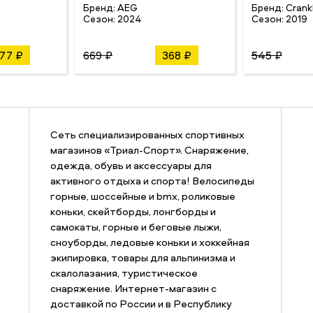
Бренд:
AEG
Бренд:
Crank
Сезон:
2024
Сезон:
2019
977 ₽
669 ₽
368 ₽
545 ₽
Сеть специализированных спортивных
магазинов «Триал-Спорт». Снаряжение,
одежда, обувь и аксессуары для
активного отдыха и спорта! Велосипеды
горные, шоссейные и bmx, роликовые
коньки, скейтборды, лонгборды и
самокаты, горные и беговые лыжи,
сноуборды, ледовые коньки и хоккейная
экипировка, товары для альпинизма и
скалолазания, туристическое
снаряжение. Интернет-магазин с
доставкой по России и в Республику