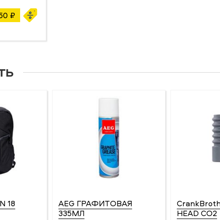
50 ₽
ть
N 18
AEG ГРАФИТОВАЯ
CrankBroth
335МЛ
HEAD CO2