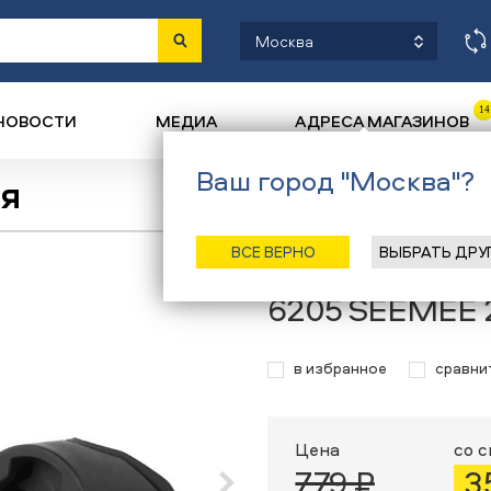
Москва
14
НОВОСТИ
МЕДИА
АДРЕСА МАГАЗИНОВ
Ваш город "Москва"?
я
Назад
/
Главная
/
Каталог
/
Велоси
ВСЕ ВЕРНО
ВЫБРАТЬ ДРУ
Крепление для
6205 SEEMEE
в избранное
сравни
Цена
со 
779 ₽
3