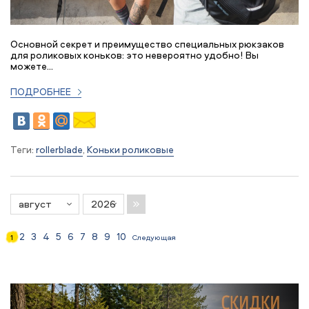
Основной секрет и преимущество специальных рюкзаков
для роликовых коньков: это невероятно удобно! Вы
можете...
ПОДРОБНЕЕ
Теги:
rollerblade
,
Коньки роликовые
2
3
4
5
6
7
8
9
10
1
Следующая