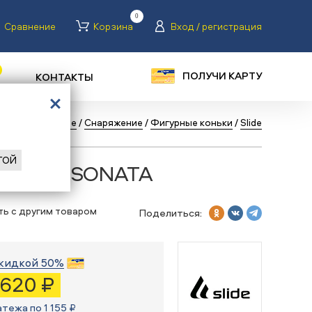
0
Сравнение
Корзина
Вход / регистрация
ПОЛУЧИ КАРТУ
КОНТАКТЫ
Коньки ледовые
/
Снаряжение
/
Фигурные коньки
/
Slide
ГОЙ
ки Slide SONATA
ть с другим товаром
Поделиться:
кидкой 50%
 620 ₽
атежа по 1 155 ₽