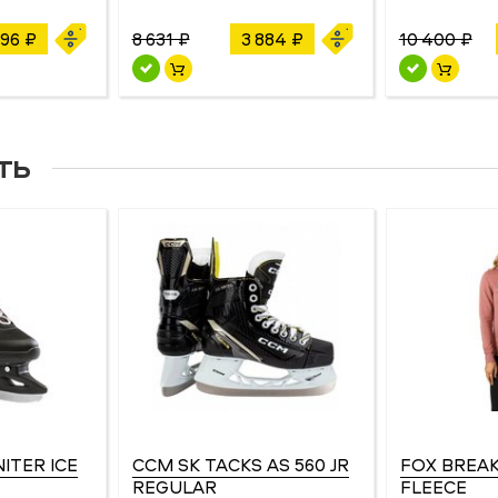
896 ₽
8 631 ₽
3 884 ₽
10 400 ₽
ть
NITER ICE
CCM SK TACKS AS 560 JR
FOX BREAK
REGULAR
FLEECE