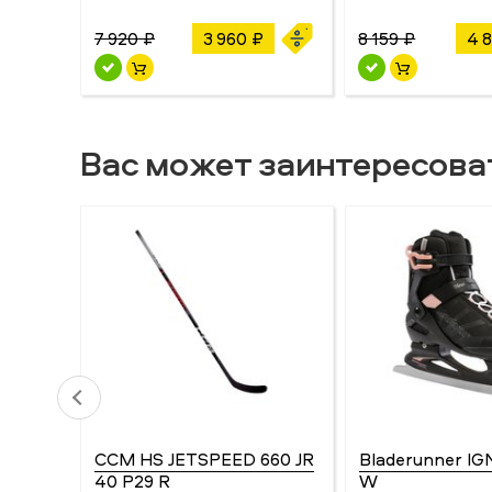
7 920 ₽
3 960 ₽
8 159 ₽
4 
Вас может заинтересова
CCM HS JETSPEED 660 JR
Bladerunner IG
40 P29 R
W