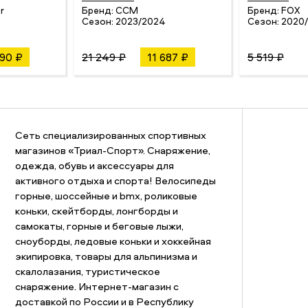
r
Бренд:
CCM
Бренд:
FOX
4
Сезон:
2023/2024
Сезон:
2020/
690 ₽
21 249 ₽
11 687 ₽
5 519 ₽
Сеть специализированных спортивных
магазинов «Триал-Спорт». Снаряжение,
одежда, обувь и аксессуары для
активного отдыха и спорта! Велосипеды
горные, шоссейные и bmx, роликовые
коньки, скейтборды, лонгборды и
самокаты, горные и беговые лыжи,
сноуборды, ледовые коньки и хоккейная
экипировка, товары для альпинизма и
скалолазания, туристическое
снаряжение. Интернет-магазин с
доставкой по России и в Республику