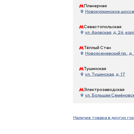
Планерная
Новокуркинское шоссе, 
Севастопольская
ул. Азовская, д. 24, корп
Тёплый Стан
Новоясеневский пр., д. 
Тушинская
ул. Тушинская, д. 17
Электрозаводская
ул. Большая Семёновска
Наличие товара в других го