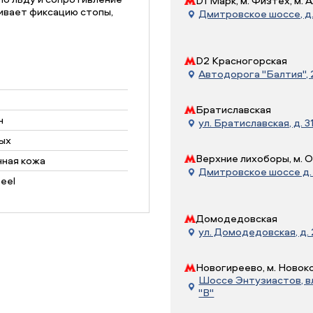
D1 Марк, м. Физтех, м.
ивает фиксацию стопы,
Дмитровское шоссе, д. 
D2 Красногорская
Автодорога "Балтия", 21
Братиславская
н
ул. Братиславская, д. 31
ых
Верхние лихоборы, м. 
нная кожа
Дмитровское шоссе д. 7
teel
Домодедовская
ул. Домодедовская, д.
Новогиреево, м. Новок
Шоссе Энтузиастов, вл.
"В"