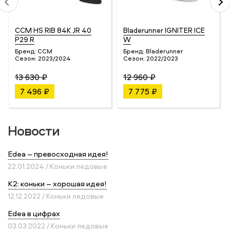
CCM HS RIB 84K JR 40
Bladerunner IGNITER ICE
P29 R
W
Бренд:
CCM
Бренд:
Bladerunner
Сезон:
2023/2024
Сезон:
2022/2023
13 630 ₽
12 960 ₽
7 496 ₽
7 775 ₽
Новости
Edea – превосходная идея!
22.01.2024 / Коньки ледовые
K2: коньки – хорошая идея!
12.12.2022 / Коньки ледовые
Edea в цифрах
03.03.2022 / Коньки ледовые