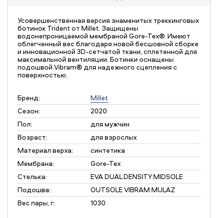
Усовершенственная версия знаменитых треккинговых
ботинок Trident от Millet. Защищены
водонепроницаемой мембраной Gore-Tex®. Имеют
облегченный вес благодаря новой бесшовной сборке
и инновационной 3D-cетчатой ткани, сплетенной для
максимальной вентиляции. Ботинки оснащены
подошвой Vibram® для надежного сцепления с
поверхностью.
Бренд:
Millet
Сезон:
2020
Пол:
для мужчин
Возраст:
для взрослых
Материал верха:
синтетика
Мембрана:
Gore-Tex
Стелька:
EVA DUAL DENSITY MIDSOLE
Подошва:
OUTSOLE VIBRAM MULAZ
Вес пары, г:
1030