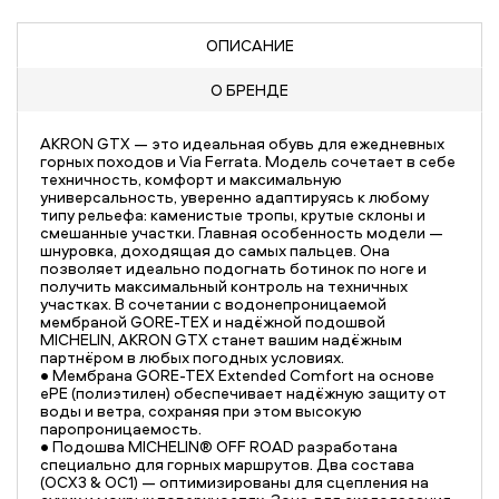
ОПИСАНИЕ
О БРЕНДЕ
AKRON GTX — это идеальная обувь для ежедневных
горных походов и Via Ferrata. Модель сочетает в себе
техничность, комфорт и максимальную
универсальность, уверенно адаптируясь к любому
типу рельефа: каменистые тропы, крутые склоны и
смешанные участки. Главная особенность модели —
шнуровка, доходящая до самых пальцев. Она
позволяет идеально подогнать ботинок по ноге и
получить максимальный контроль на техничных
участках. В сочетании с водонепроницаемой
мембраной GORE-TEX и надёжной подошвой
MICHELIN, AKRON GTX станет вашим надёжным
партнёром в любых погодных условиях.
• Мембрана GORE-TEX Extended Comfort на основе
ePE (полиэтилен) обеспечивает надёжную защиту от
воды и ветра, сохраняя при этом высокую
паропроницаемость.
• Подошва MICHELIN® OFF ROAD разработана
специально для горных маршрутов. Два состава
(OCX3 & OC1) — оптимизированы для сцепления на