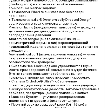
сухих и мокрых поверхностях. Зона для скалолазания
(climbing zone) в носовой части обеспечивает
точность на мелких зацепах.
• Технология Fiberlite снижает вес без потери
прочности.
• Технология a.d.d.® (Anatomically Directed Design)
реализована в трёх ключевых элементах:
Precision lacing (прецизионная шнуровка) — доходит
до самых пальцев для идеальной подгонки и
распределения давления.
Anatomical tongue (анатомический язык) —
асимметричной формы с дифференцированной
подкладкой, идеально ложится на подъём стопы и не
смещается.
Asymmetrical cuff (асимметричная манжета) — ниже
снаружи и выше внутри для лучшей поддержки
голеностопа при траверсах.
• Система Heel Lock надёжно удерживает пятку на
месте, предотвращая её скольжение внутри ботинка.
Это не только повышает стабильность, но и
исключает трение, которое приводит к мозолям.
• Стелька Ortholite® Ultra™ обеспечивает
превосходную амортизацию и поглощение ударов, и
высокую воздухопроницаемость. Антибактериальные
свойства, предотвращающие появление запаха.
• Lacelock System — улучшает распределение
давления от шнуровки и фиксирует шнурки.
• Прочный верх из замшевой кожи (1.4–1.6 мм) с