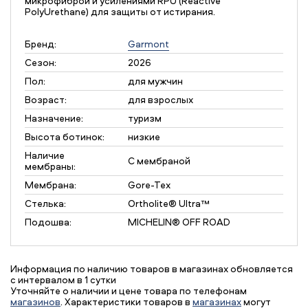
микрофиброй и усилениями RPU (Reactive
PolyUrethane) для защиты от истирания.
Бренд:
Garmont
Сезон:
2026
Пол:
для мужчин
Возраст:
для взрослых
Назначение:
туризм
Высота ботинок:
низкие
Наличие
С мембраной
мембраны:
Мембрана:
Gore-Tex
Стелька:
Ortholite® Ultra™
Подошва:
MICHELIN® OFF ROAD
Информация по наличию товаров в магазинах обновляется
с интервалом в 1 сутки
Уточняйте о наличии и цене товара по телефонам
магазинов
. Характеристики товаров в
магазинах
могут