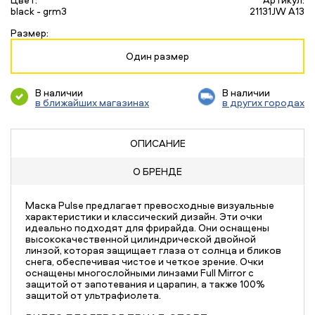
black - grm3
21131JW A13
Размер:
Один размер
В наличии
В наличии
в ближайших магазинах
в других городах
ОПИСАНИЕ
О БРЕНДЕ
Маска Pulse предлагает превосходные визуальные
характеристики и классический дизайн. Эти очки
идеально подходят для фрирайда. Они оснащены
высококачественной цилиндрической двойной
линзой, которая защищает глаза от солнца и бликов
снега, обеспечивая чистое и четкое зрение. Очки
оснащены многослойными линзами Full Mirror с
защитой от запотевания и царапин, а также 100%
защитой от ультрафиолета.