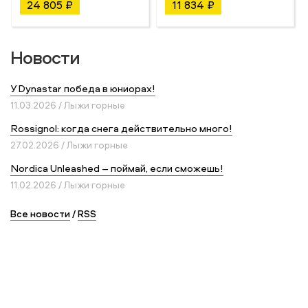
24 805 ₽
11 834 ₽
Новости
У Dynastar победа в юниорах!
11.03.2026 / Лыжи горные
Rossignol: когда снега действительно много!
27.02.2026 / Лыжи горные
Nordica Unleashed – поймай, если сможешь!
11.02.2026 / Лыжи горные
Все новости
/
RSS