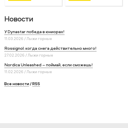
Новости
У Dynastar победа в юниорах!
11.03.2026 / Лыжи горные
Rossignol: когда снега действительно много!
27.02.2026 / Лыжи горные
Nordica Unleashed – поймай, если сможешь!
11.02.2026 / Лыжи горные
Все новости
/
RSS