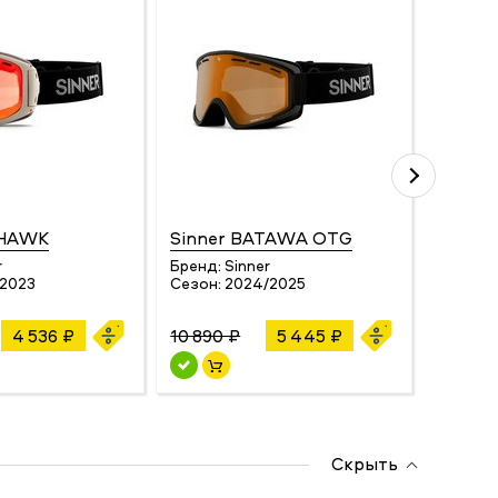
OHAWK
Sinner BATAWA OTG
Briko
r
Бренд:
Sinner
Бренд:
/2023
Сезон:
2024/2025
Сезон:
4 536 ₽
10 890 ₽
5 445 ₽
10 780
Скрыть