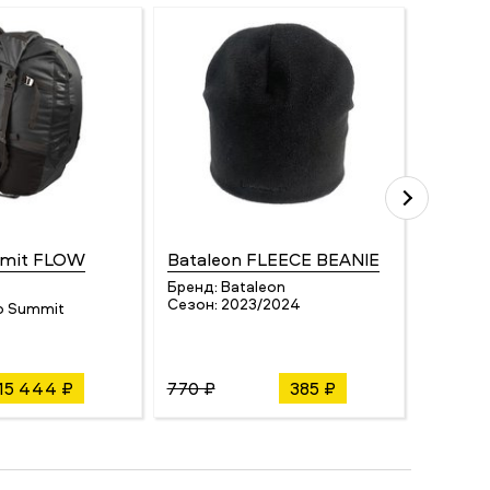
mmit FLOW
Bataleon FLEECE BEANIE
UYN M
ONE B
Бренд:
Bataleon
Сезон:
2023/2024
o Summit
Бренд:
Сезон:
15 444 ₽
770 ₽
385 ₽
4 180 