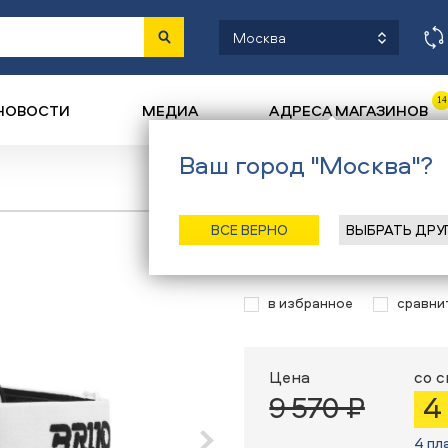
Москва
14
НОВОСТИ
МЕДИА
АДРЕСА МАГАЗИНОВ
Ваш город "Москва"?
Назад
/
Глав
ВСЕ ВЕРНО
ВЫБРАТЬ ДРУ
Очки маска Br
в избранное
сравни
Цена
со 
9 570 ₽
4
4 пл