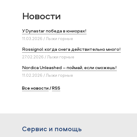
Новости
У Dynastar победа в юниорах!
11.03.2026 / Лыжи горные
Rossignol: когда снега действительно много!
27.02.2026 / Лыжи горные
Nordica Unleashed – поймай, если сможешь!
11.02.2026 / Лыжи горные
Все новости
/
RSS
Сервис и помощь