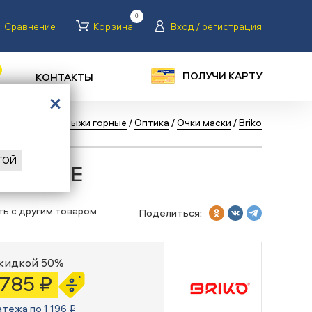
0
Сравнение
Корзина
Вход / регистрация
ПОЛУЧИ КАРТУ
КОНТАКТЫ
ная
/
Каталог
/
Лыжи горные
/
Оптика
/
Очки маски
/
Briko
ГОЙ
iko PULSE
ть с другим товаром
Поделиться:
скидкой 50%
 785 ₽
атежа по 1 196 ₽