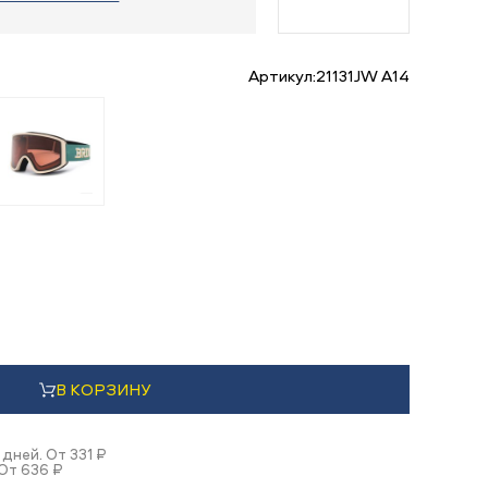
Артикул:
21131JW A14
В КОРЗИНУ
 дней. От 331 ₽
 От 636 ₽