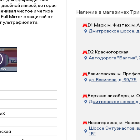
двойной линзой, которая
печивая чистое и четкое
Наличие в магазинах Три
ull Mirror с защитой от
от ультрафиолета.
D1 Марк, м. Физтех, м.
Дмитровское шоссе, д. 
D2 Красногорская
Автодорога "Балтия", 21
deo
Вавиловская, м. Профс
ул. Вавилова, д. 69/75
Верхние лихоборы, м. 
Дмитровское шоссе д. 7
ых
Новогиреево, м. Новок
Шоссе Энтузиастов, вл.
еская
"В"