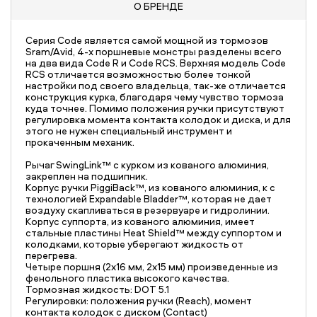
О БРЕНДЕ
Серия Code является самой мощной из тормозов
Sram/Avid, 4-x поршневые монстры разделены всего
на два вида Code R и Code RCS. Верхняя модель Code
RCS отличается возможностью более тонкой
настройки под своего владельца, так-же отличается
конструкция курка, благодаря чему чувство тормоза
куда точнее. Помимо положения ручки присутствуют
регулировка момента контакта колодок и диска, и для
этого не нужен специальный инструмент и
прокаченным механик.
Рычаг SwingLink™ с курком из кованого алюминия,
закреплен на подшипник.
Корпус ручки PiggiBack™, из кованого алюминия, к с
технологией Expandable Bladder™, которая не дает
воздуху скапливаться в резервуаре и гидролинии.
Корпус суппорта, из кованого алюминия, имеет
стальные пластины Heat Shield™ между суппортом и
колодками, которые уберегают жидкость от
перегрева.
Четыре поршня (2х16 мм, 2х15 мм) произведенные из
фенольного пластика высокого качества.
Тормозная жидкость: DOT 5.1
Регулировки: положения ручки (Reach), момент
контакта колодок с диском (Contact)