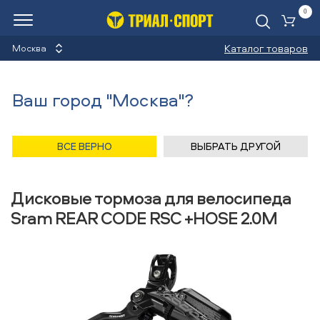
0
Ко
Каталог товаров
Москва
Дисковые тормоза для
Ваш город "Москва"?
велосипеда
Назад
/
Главная
/
Каталог
/
Велосипеды
/
Запчасти
/
ВСЕ ВЕРНО
ВЫБРАТЬ ДРУГОЙ
Дисковые тормоза для велосипеда
/
Sram
Дисковые тормоза для велосипеда
Sram REAR CODE RSC +HOSE 2.0M