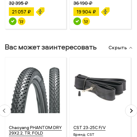
32 395 ₽
36 190 ₽
21 057 ₽
19 904 ₽
Вас может заинтересовать
Скрыть
Chaoyang PHANTOM DRY
CST 23-25C F/V
29Х2.2, TR, FOLD
Бренд:
CST