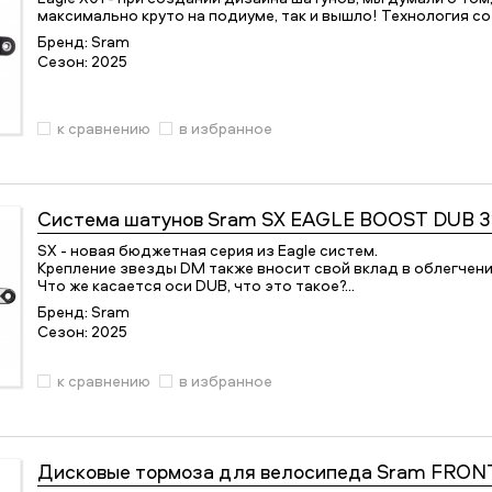
максимально круто на подиуме, так и вышло! Технология с
Бренд:
Sram
Сезон:
2025
к сравнению
в избранное
Система шатунов
Sram SX EAGLE BOOST DUB 3
SX - новая бюджетная серия из Eagle систем.
Крепление звезды DM также вносит свой вклад в облегчени
Что же касается оси DUB, что это такое?…
Бренд:
Sram
Сезон:
2025
к сравнению
в избранное
Дисковые тормоза для велосипеда
Sram FRONT