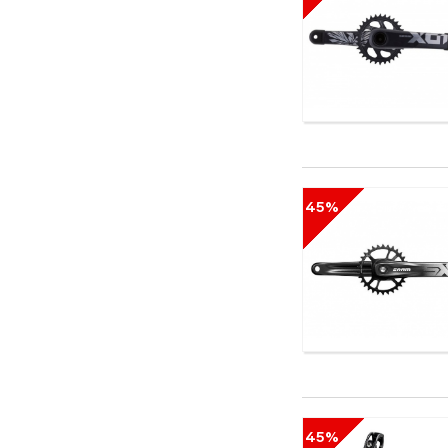
Eastern
Easton
Eclat
Ecliptic
Edea
Eider
Element
Emmegi
Endeavor
45%
Endura
Eska
Eurotrail
EVF
Exel
Fabric
FALCON
Fischer
Five Ten
Fizik
45%