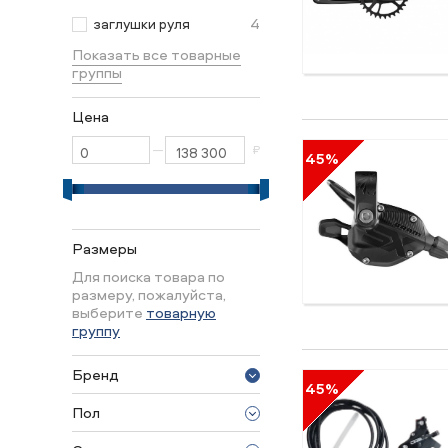
4
заглушки руля
Показать все товарные
группы
Цена
—
₽
45%
Размеры
Для поиска товара по
размеру, пожалуйста,
выберите
товарную
группу
Бренд
45%
Sram
Пол
30 seven
унисекс
360 Degrees