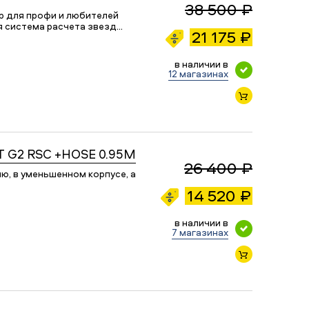
38 500 ₽
р для профи и любителей
ая система расчета звезд…
21 175 ₽
в наличии в
12 магазинах
 G2 RSC +HOSE 0.95M
26 400 ₽
ю, в уменьшенном корпусе, а
14 520 ₽
в наличии в
7 магазинах