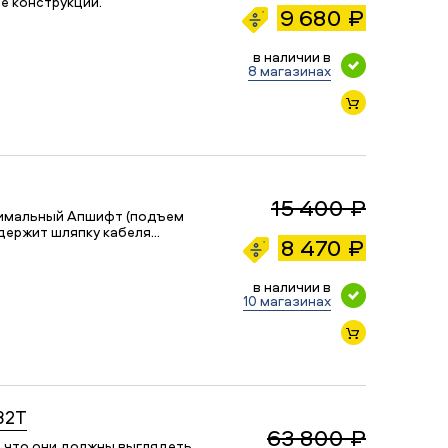
е конструкции.
9 680 ₽
в наличии в
8 магазинах
15 400 ₽
ксимальный Апшифт (подъем
 держит шляпку кабеля…
8 470 ₽
в наличии в
10 магазинах
32T
63 800 ₽
м, что они должны выглядеть