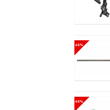
Bion
Bladerunner
Bluesport
BOA
Boreal
Brave
Briko
Brooks
45%
Buff
Bula
Cannondale
Carrera
CCM
Chaoyang
Chilli
Chinook
Ciclo
Clarks
45%
Cleave
Climb X