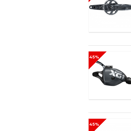
Climbing Technology
CMP
Codeba
Combat
Continental
Corratec
CrankBrothers
Crow
45%
CST
Cycledesign
Dalbello
DC
Diamond
DR
Drake
DT Swiss
Dynastar
E Thirteen
45%
Eagle