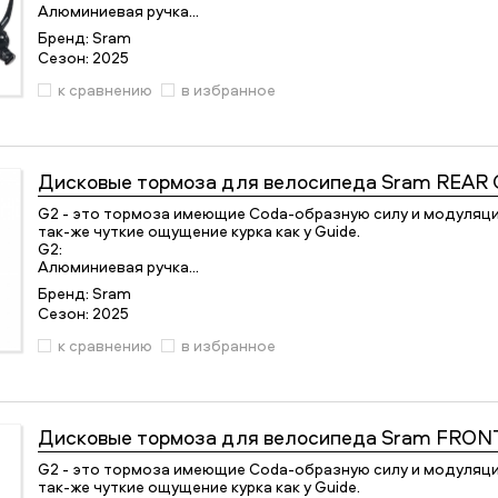
Алюминиевая ручка…
Бренд:
Sram
Сезон:
2025
к сравнению
в избранное
Дисковые тормоза для велосипеда
Sram REAR 
G2 - это тормоза имеющие Coda-образную силу и модуляци
так-же чуткие ощущение курка как у Guide.
G2:
Алюминиевая ручка…
Бренд:
Sram
Сезон:
2025
к сравнению
в избранное
Дисковые тормоза для велосипеда
Sram FRONT
G2 - это тормоза имеющие Coda-образную силу и модуляци
так-же чуткие ощущение курка как у Guide.