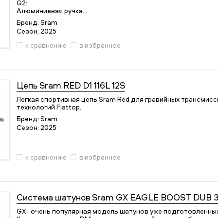
G2:
Алюминиевая ручка…
Бренд:
Sram
Сезон:
2025
к сравнению
в избранное
Цепь
Sram RED D1 116L 12S
Легкая спортивная цепь Sram Red для гравийных трансмисси
технологий Flattop.
Бренд:
Sram
Сезон:
2025
к сравнению
в избранное
Система шатунов
Sram GX EAGLE BOOST DUB 
GX- очень популярная модель шатунов уже подготовленных 