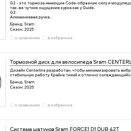
G2 - это тормоза имеющие Coda-образную силу и модуляци
так-же чуткие ощущение курка как у Guide.
G2:
Алюминиевая ручка…
Бренд:
Sram
Сезон:
2025
к сравнению
в избранное
Тормозной диск для велосипеда
Sram CENTER
Дизайн Centerline разработан, чтобы минимизировать виб
стабильную работу. Крайне тихий и отлично охлаждающийся
Бренд:
Sram
Сезон:
2025
к сравнению
в избранное
Система шатунов
Sram FORCE1 D1 DUB 42T