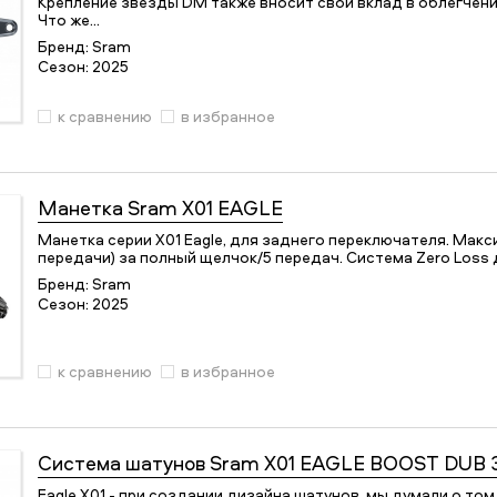
Крепление звезды DM также вносит свой вклад в облегчени
Что же…
Бренд:
Sram
Сезон:
2025
к сравнению
в избранное
Манетка
Sram X01 EAGLE
Манетка серии X01 Eagle, для заднего переключателя. Ма
передачи) за полный щелчок/5 передач. Система Zero Loss
Бренд:
Sram
Сезон:
2025
к сравнению
в избранное
Система шатунов
Sram X01 EAGLE BOOST DUB 
Eagle X01 - при создании дизайна шатунов, мы думали о то