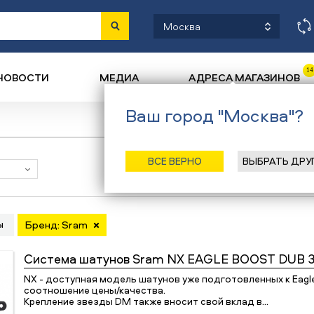
Москва
14
НОВОСТИ
МЕДИА
АДРЕСА МАГАЗИНОВ
Ваш город "Москва"?
ВСЕ ВЕРНО
ВЫБРАТЬ ДРУ
Наличие в магазинах
ы
Бренд: Sram
Система шатунов
Sram NX EAGLE BOOST DUB 
NX - доступная модель шатунов уже подготовленных к Eagl
соотношение цены/качества.
Крепление звезды DM также вносит свой вклад в…