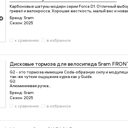
Карбоновые шатуны модерн серии Force D1. Отличный выбо
гревел и велокросса. Хорошая жесткость, малый вес и нов
Бренд:
Sram
Сезон:
2025
к сравнению
в избранное
Дисковые тормоза для велосипеда
Sram FRONT
G2 - это тормоза имеющие Coda-образную силу и модуляци
так-же чуткие ощущение курка как у Guide.
G2:
Алюминиевая ручка…
Бренд:
Sram
Сезон:
2025
к сравнению
в избранное