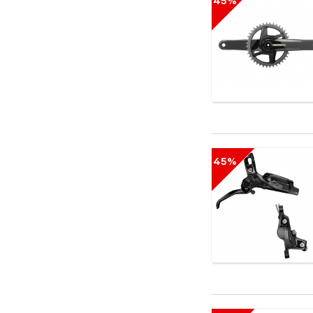
45%
Intense
Jamis
Joytech
K2
Karrimor
KED
Kefas
Kenda
Kerma
Kidneykaren
45%
Kind Shock
KMC
Koozer
L-TWOO
L1
Lafuma
Lange
Lazer
Leki