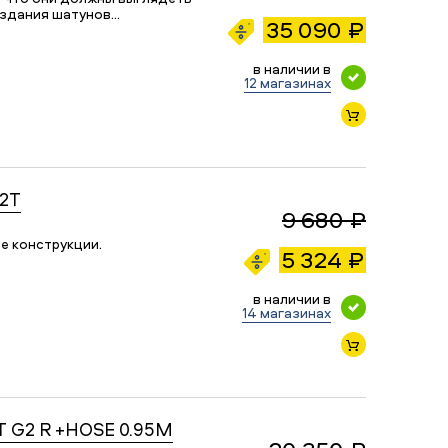
оздания шатунов…
35 090 ₽
в наличии в
12 магазинах
2T
9 680 ₽
е конструкции.
5 324 ₽
в наличии в
14 магазинах
 G2 R +HOSE 0.95M