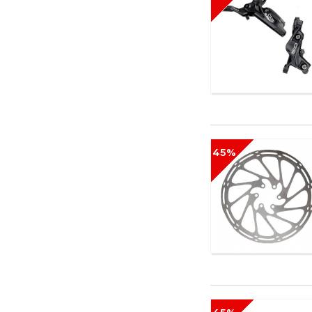
Formula
FOX
Freetime
FSA
Fuse
Gaiam
Garmont
Garsport
Gonso
GoSystem
45%
GRENT
GT
HAD
Head
Hell is for Heroes
Huger
iconBIT
Independent
Indiana
Innova