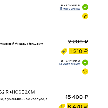
в наличии в
11 магазинах
2 200 ₽
симальный Апшифт (подъем
1 210 ₽
в наличии в
13 магазинах
G2 R +HOSE 2.0M
15 400 ₽
ю, в уменьшенном корпусе, а
8 470 ₽