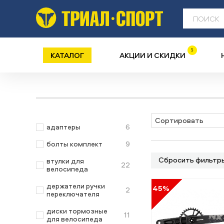
5
КАТАЛОГ
АКЦИИ И СКИДКИ
Сортировать
6
адаптеры
9
болты комплект
Сбросить фильтр
втулки для
22
велосипеда
держатели ручки
45%
2
переключателя
диски тормозные
11
для велосипеда