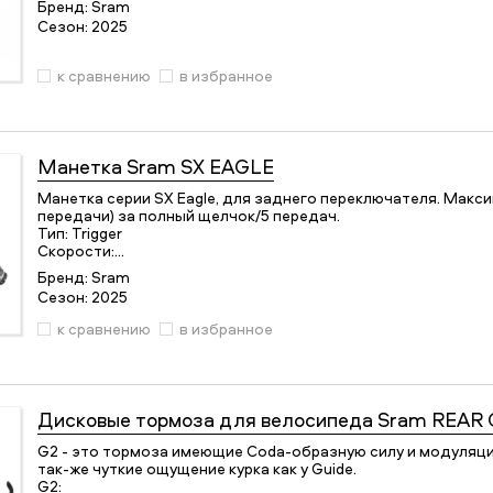
Бренд:
Sram
Сезон:
2025
к сравнению
в избранное
Манетка
Sram SX EAGLE
Манетка серии SX Eagle, для заднего переключателя. Мак
передачи) за полный щелчок/5 передач.
Тип: Trigger
Скорости:…
Бренд:
Sram
Сезон:
2025
к сравнению
в избранное
Дисковые тормоза для велосипеда
Sram REAR 
G2 - это тормоза имеющие Coda-образную силу и модуляци
так-же чуткие ощущение курка как у Guide.
G2: