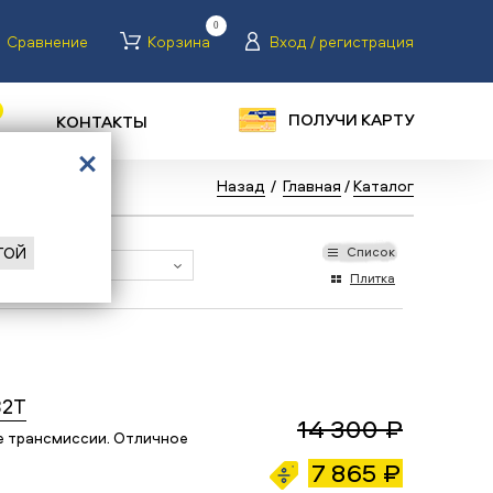
0
Сравнение
Корзина
Вход / регистрация
ПОЛУЧИ КАРТУ
КОНТАКТЫ
Назад
/
Главная
/
Каталог
ГОЙ
Список
Плитка
32T
14 300 ₽
e трансмиссии. Отличное
7 865 ₽