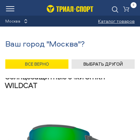
0
Ко
Каталог товаров
Москва
Солнцезащитные очки
Ваш город "Москва"?
Назад
/
Главная
/
Каталог
/
Велосипеды
/
Оптика
/
Солнцезащитные очки
/
Smith
ВСЕ ВЕРНО
ВЫБРАТЬ ДРУГОЙ
Солнцезащитные очки Smith
WILDCAT