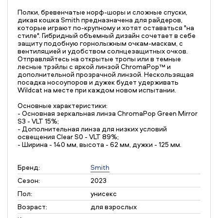
Полки, бревенчатые норф-шоры и сложные спуски,
дикая кошка Smith предназначена для райдеров,
которые играют по-крупному и хотят оставаться "на
стиле". Гибридный объемный дизайн сочетает в себе
защиту подобную горнолыжным очкам-маскам, с
вентиляцией и удобством солнцезащитных очков.
Отправляйтесь на открытые тропы или в темные
лесные трэйлы с яркой линзой ChromaPop™ и
дополнительной прозрачной линзой. Нескользящая
посадка носоупоров и дужек будет удерживать
Wildcat на месте при каждом новом испытании.
Основные характеристики:
- Основная зеркальная линза ChromaPop Green Mirror
S3 - VLT 15%;
- Дополнительная линза для низких условий
освещения Clear S0 - VLT 89%;
- Ширина - 140 мм, высота - 62 мм, дужки - 125 мм.
Бренд:
Smith
Сезон:
2023
Пол:
унисекс
Возраст:
для взрослых