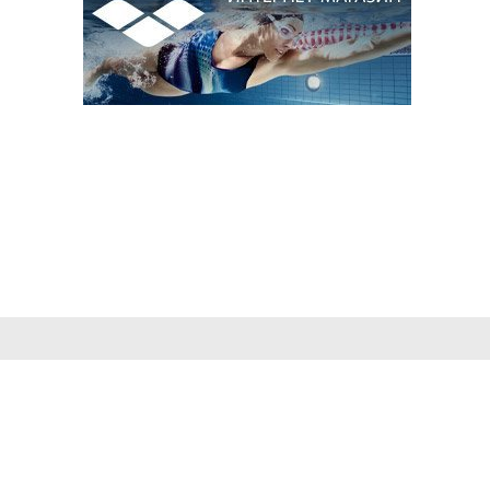
0 - 2026 «ТРИАЛ-СПОРТ». ВСЕ ПРАВА
ЩЕНЫ.
айт не является основанием для предъявления
нзий и рекламаций, информация является
омительной, технические характеристики товаров
отличаться от указанных на сайте.