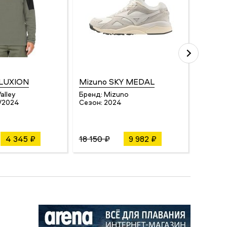
 LUXION
Mizuno SKY MEDAL
Millet
alley
Бренд:
Mizuno
Бренд:
/2024
Сезон:
2024
Сезон:
4 345 ₽
18 150 ₽
9 982 ₽
45 239