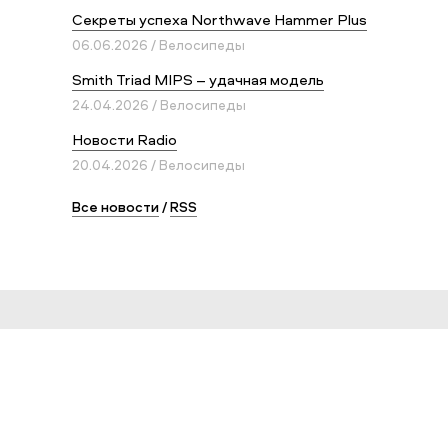
Секреты успеха Northwave Hammer Plus
06.06.2026 / Велосипеды
Smith Triad MIPS – удачная модель
24.04.2026 / Велосипеды
Новости Radio
20.04.2026 / Велосипеды
Все новости
/
RSS
Сервис и помощь
Как заказать товар
Условия доставки
Возврат и обмен