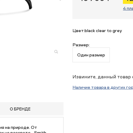
4 пл
Цвет:
black clear to grey
Размер:
Один размер
Извините, данный товар 
Наличие товара в других го
О БРЕНДЕ
ия на природе. От
к на рассвете - Smith