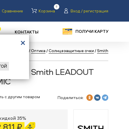
0
Сравнение
Корзина
Вход / регистрация
ПОЛУЧИ КАРТУ
КОНТАКТЫ
/
Велосипеды
/
Оптика
/
Солнцезащитные очки
/
Smith
ГОЙ
ые очки Smith LEADOUT
IC
ть с другим товаром
Поделиться:
скидкой 35%
2 811 ₽