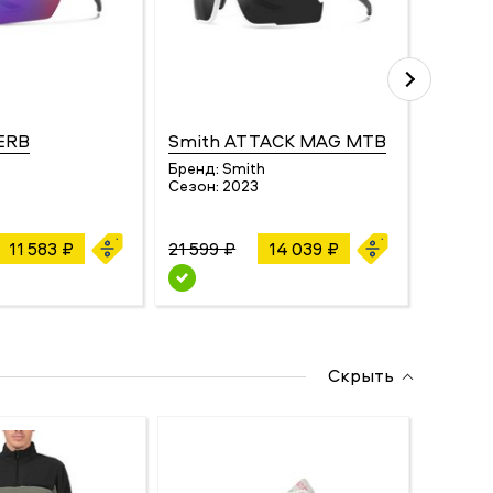
ERB
Smith ATTACK MAG MTB
Smith
PHOT
h
Бренд:
Smith
Сезон:
2023
Бренд:
Сезон:
11 583 ₽
21 599 ₽
14 039 ₽
26 510
Скрыть