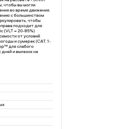
ы, чтобы вы могли
ния во время движения.
нению с большинством
ркулировать, чтобы
оправа подходит для
c (VLT = 20-85%)
симости от условий
огоды и сумерек (CAT. 1-
op™ для слабого
дней и вылазок на
ых