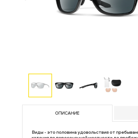
ОПИСАНИЕ
Виды - это половина удовольствия от пребыван
катания по пересеченной местности до пробеже