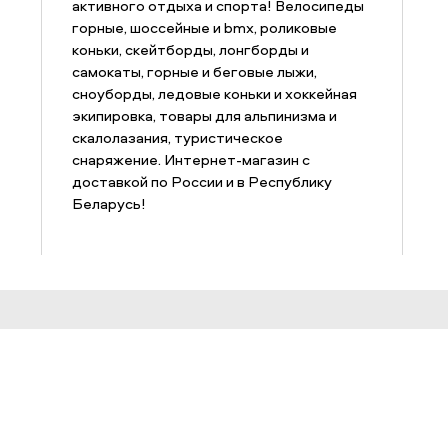
активного отдыха и спорта! Велосипеды
горные, шоссейные и bmx, роликовые
коньки, скейтборды, лонгборды и
самокаты, горные и беговые лыжи,
сноуборды, ледовые коньки и хоккейная
экипировка, товары для альпинизма и
скалолазания, туристическое
снаряжение. Интернет-магазин с
доставкой по России и в Республику
Беларусь!
Информация
© 200
ЗАЩИ
Веб-с
Адреса и телефоны магазинов
прете
ознак
Адреса сервисных центров
могут 
Работа в Триал-Спорт