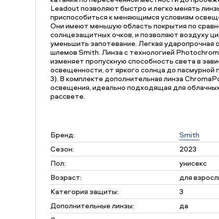
Leadout позволяют быстро и легко менять линз
приспособиться к меняющимся условиям освеще
Они имеют меньшую область покрытия по срав
солнцезащитных очков, и позволяют воздуху ци
уменьшить запотевание. Легкая ударопрочная 
шлемов Smith. Линза c технологией Photochromi
изменяет пропускную способность света в зави
освещенности, от яркого солнца до пасмурной п
3). В комплекте дополнительная линза ChromaP
освещения, идеально подходящая для облачных 
рассвете.
Бренд:
Smith
Сезон:
2023
Пол:
унисекс
Возраст:
для взросл
Категория защиты:
3
Дополнительные линзы:
да