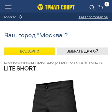
0
Ко
Каталог товаров
Москва
Велосипедные шорты
Ваш город "Москва"?
Назад
/
Главная
/
Каталог
/
Велосипеды
/
Одежда
/
Велосипедные шорты
/
FOX
ВСЕ ВЕРНО
ВЫБРАТЬ ДРУГОЙ
Велосипедные шорты FOX RANGER
LITE SHORT