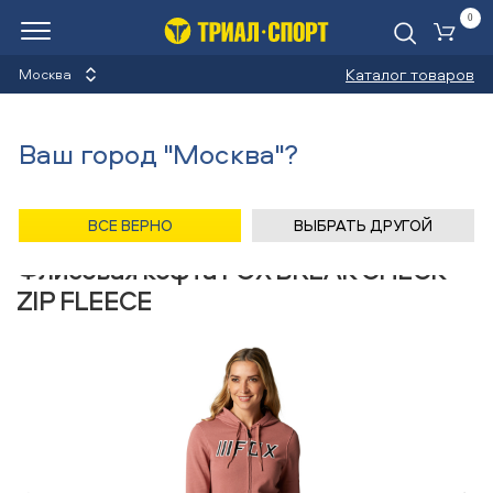
0
Ко
Каталог товаров
Москва
Флисовые кофты
Ваш город "Москва"?
Назад
/
Главная
/
Каталог
/
Велосипеды
/
Одежда
/
Флисовые кофты
/
FOX
ВСЕ ВЕРНО
ВЫБРАТЬ ДРУГОЙ
Флисовая кофта FOX BREAK CHECK
ZIP FLEECE