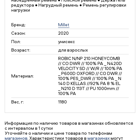
редуктора • Нагрудный ремень • Ремень регулировки
нагрузки
Бренд:
Millet
Сезон:
2020
Пол:
унисекс
Возраст:
для взрослых
ROBIC N/NP 210 HONEYCOMB
// CO DWR // 100% PA _ N420D
VELOCITY SD // W/R // 100% PA
_ P600D OXFORD // CO DWR //
Материал:
100% PES_DWR // 100% PA _ N
140 D KELLAS //92% PA 8 % EL
_ N210 D 113T // PU 1000mm //
100% PA
Вес, г:
1180
Информация по наличию товаров в магазинах обновляется
с интервалом в 1 сутки
Уточняйте о наличии и цене товара по телефонам
магазинов
. Характеристики товаров в
магазинах
могут