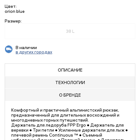
Цвет:
orion blue
Размер:
38 L
В наличии
в других городах
ОПИСАНИЕ
ТЕХНОЛОГИИ
О БРЕНДЕ
Комфортный и практичный альпинистский рюкзак,
предназначенный для длительных восхождений и
многодневных горных путешествий.
Держатель для ледоруба FPP Ergo • Держатель для
веревки • Три петли • Усиленные держатели для лыж •
плечевой ремень Continuous ™ • Съемный
набедренный ремень • Поясной ремень • Держатель