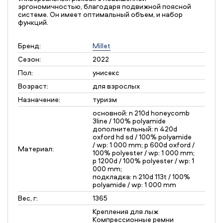
эргономичностью, благодаря подвижной поясной
системе. Он имеет оптимальный объем, и набор
функций.
Бренд:
Millet
Сезон:
2022
Пол:
унисекс
Возраст:
для взрослых
Назначение:
туризм
основной: n 210d honeycomb
3line / 100% polyamide
дополнительный: n 420d
oxford hd sd / 100% polyamide
/ wp: 1 000 mm; p 600d oxford /
Материал:
100% polyester / wp: 1 000 mm;
p 1200d / 100% polyester / wp: 1
000 mm;
подкладка: n 210d 113t / 100%
polyamide / wp: 1 000 mm
Вес, г:
1365
Крепления для лыж
Компрессионные ремни