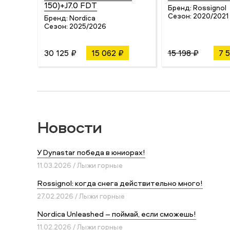
150)+J7.0 FDT
Бренд:
Rossignol
Сезон:
2020/2021
Бренд:
Nordica
Сезон:
2025/2026
30 125 ₽
15 062 ₽
15 198 ₽
7 
Новости
У Dynastar победа в юниорах!
11.03.2026 / Лыжи горные
Rossignol: когда снега действительно много!
27.02.2026 / Лыжи горные
Nordica Unleashed – поймай, если сможешь!
11.02.2026 / Лыжи горные