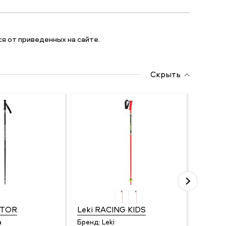
я от приведенных на сайте.
Скрыть
CTOR
Leki RACING KIDS
Nordic
a
Бренд:
Leki
Бренд: