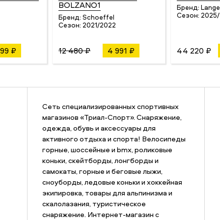
BOLZANO1
Бренд:
Lange
Сезон:
2025
Бренд:
Schoeffel
Сезон:
2021/2022
599 ₽
12 480 ₽
4 991 ₽
44 220 ₽
Сеть специализированных спортивных
магазинов «Триал-Спорт». Снаряжение,
одежда, обувь и аксессуары для
активного отдыха и спорта! Велосипеды
горные, шоссейные и bmx, роликовые
коньки, скейтборды, лонгборды и
самокаты, горные и беговые лыжи,
сноуборды, ледовые коньки и хоккейная
экипировка, товары для альпинизма и
скалолазания, туристическое
снаряжение. Интернет-магазин с