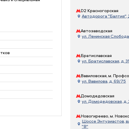
D2 Красногорская
Автодорога "Балтия", 21
Автозаводская
ул. Ленинская Слобода, 
стков
Братиславская
ул. Братиславская, д. 31
Вавиловская, м. Профс
ул. Вавилова, д. 69/75
Домодедовская
ул. Домодедовская, д.
Новогиреево, м. Новок
Шоссе Энтузиастов, вл.
"В"