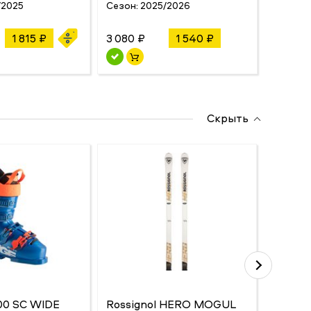
/2025
Сезон:
2025/2026
Сезон:
1 815 ₽
3 080 ₽
1 540 ₽
2 530 
Скрыть
00 SC WIDE
Rossignol HERO MOGUL
Spyde