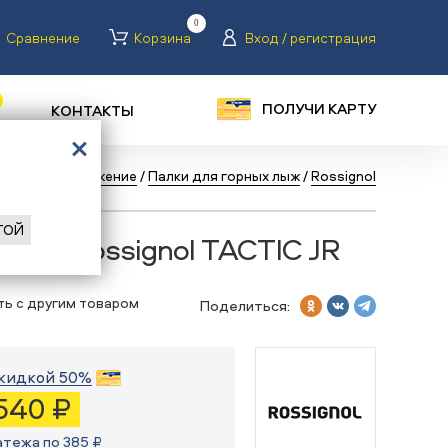
0
Сравнение
Корзина
Вход / регистрация
ПОЛУЧИ КАРТУ
КОНТАКТЫ
горные
/
Снаряжение
/
Палки для горных лыж
/
Rossignol
ГОЙ
алки Rossignol TACTIC JR
ть с другим товаром
Поделиться:
кидкой 50%
 540 ₽
атежа по 385 ₽