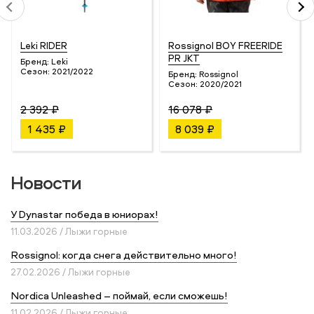
Leki RIDER
Rossignol BOY FREERIDE
PR JKT
Бренд:
Leki
Сезон:
2021/2022
Бренд:
Rossignol
Сезон:
2020/2021
2 392 ₽
16 078 ₽
1 435 ₽
8 039 ₽
Новости
У Dynastar победа в юниорах!
11.03.2026 / Лыжи горные
Rossignol: когда снега действительно много!
27.02.2026 / Лыжи горные
Nordica Unleashed – поймай, если сможешь!
11.02.2026 / Лыжи горные